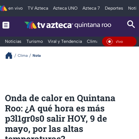
en vivo
TV Azteca
Azteca UNO
Azteca 7
Deportes
Notic
Noticias
Turismo
Viral y Tendencia
Clima
Tráfico
Deporte
En Vivo
Clima
Nota
Onda de calor en Quintana
Roo: ¿A qué hora es más
p3l1gr0s0 salir HOY, 9 de
mayo, por las altas
temperaturas?