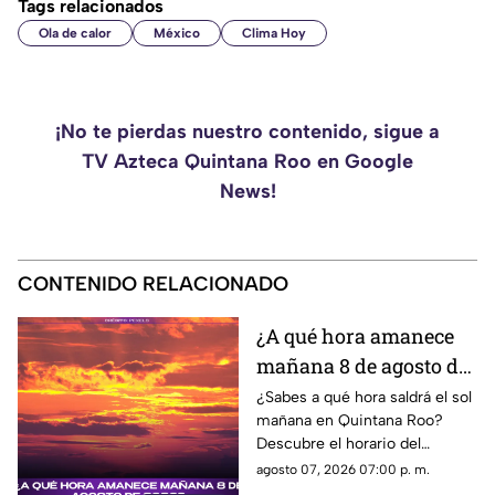
Tags relacionados
Ola de calor
México
Clima Hoy
¡No te pierdas nuestro contenido, sigue a
TV Azteca Quintana Roo en Google
News!
CONTENIDO RELACIONADO
¿A qué hora amanece
mañana 8 de agosto de
2026?
¿Sabes a qué hora saldrá el sol
mañana en Quintana Roo?
Descubre el horario del
amanecer el 8 de agosto de
agosto 07, 2026 07:00 p. m.
2026. ¡No te lo pierdas!