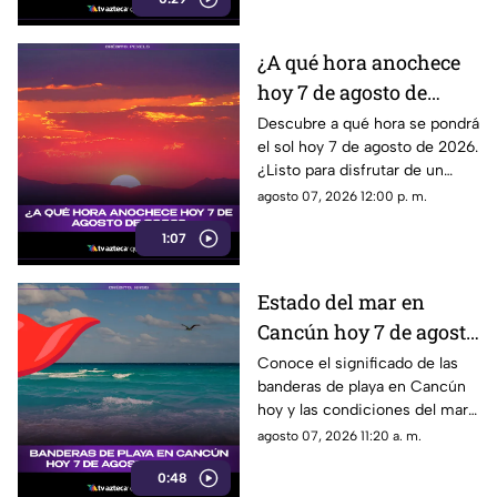
¿A qué hora anochece
hoy 7 de agosto de
2026?
Descubre a qué hora se pondrá
el sol hoy 7 de agosto de 2026.
¿Listo para disfrutar de un
hermoso atardecer? ¡Entérate
agosto 07, 2026 12:00 p. m.
en esta nota!
1:07
Estado del mar en
Cancún hoy 7 de agosto
de 2026: conoce el color
Conoce el significado de las
banderas de playa en Cancún
de las banderas
hoy y las condiciones del mar
para este 7 de agosto de 2026.
agosto 07, 2026 11:20 a. m.
0:48