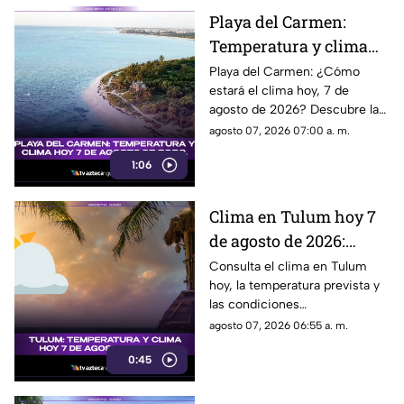
Playa del Carmen:
Temperatura y clima
hoy 7 de agosto de
Playa del Carmen: ¿Cómo
estará el clima hoy, 7 de
2026.
agosto de 2026? Descubre la
temperatura actual y las
agosto 07, 2026 07:00 a. m.
condiciones atmosféricas en
1:06
este destino turístico.
Clima en Tulum hoy 7
de agosto de 2026:
temperatura, lluvias y
Consulta el clima en Tulum
hoy, la temperatura prevista y
pronóstico del tiempo
las condiciones
meteorológicas para este 7 de
agosto 07, 2026 06:55 a. m.
agosto de 2026.
0:45