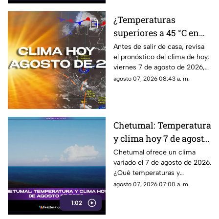
¿Temperaturas
superiores a 45 °C en
Quintana Roo?
Antes de salir de casa, revisa
el pronóstico del clima de hoy,
Pronóstico del clima
viernes 7 de agosto de 2026,
HOY, viernes 7 de
en Cancún y el resto de
agosto 07, 2026 08:43 a. m.
agosto de 2026, en
Quintana Roo. Esto es lo que
Cancún y el resto del
debes saber.
estado
Chetumal: Temperatura
y clima hoy 7 de agosto
de 2026.
Chetumal ofrece un clima
variado el 7 de agosto de 2026.
¿Qué temperaturas y
condiciones meteorológicas te
agosto 07, 2026 07:00 a. m.
esperan hoy en la ciudad?
1:02
¡Entérate aquí!