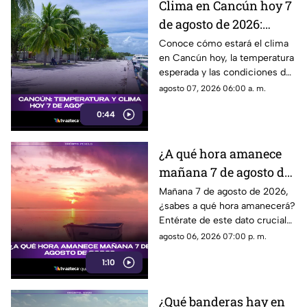
Clima en Cancún hoy 7
de agosto de 2026:
temperatura, lluvias y
Conoce cómo estará el clima
en Cancún hoy, la temperatura
pronóstico del día
esperada y las condiciones del
tiempo para este 7 de agosto
agosto 07, 2026 06:00 a. m.
de 2026.
0:44
¿A qué hora amanece
mañana 7 de agosto de
2026?
Mañana 7 de agosto de 2026,
¿sabes a qué hora amanecerá?
Entérate de este dato crucial
en nuestra noticia. ¡No te lo
agosto 06, 2026 07:00 p. m.
pierdas!
1:10
¿Qué banderas hay en