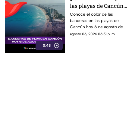
las playas de Cancún
hoy 6 de agosto de
Conoce el color de las
banderas en las playas de
2026? Consulta el
Cancún hoy 6 de agosto de
reporte actualizado
2026 y qué significan para los
agosto 06, 2026 06:51 p. m.
bañistas.
0:48