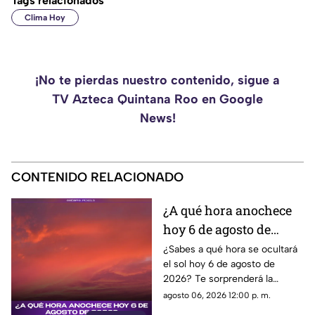
Tags relacionados
Clima Hoy
¡No te pierdas nuestro contenido, sigue a
TV Azteca Quintana Roo en Google
News!
CONTENIDO RELACIONADO
¿A qué hora anochece
hoy 6 de agosto de
2026?
¿Sabes a qué hora se ocultará
el sol hoy 6 de agosto de
2026? Te sorprenderá la
respuesta. ¡No te pierdas esta
agosto 06, 2026 12:00 p. m.
increíble información sobre el