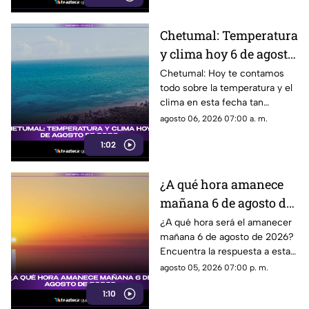
Chetumal: Temperatura
y clima hoy 6 de agosto
de 2026.
Chetumal: Hoy te contamos
todo sobre la temperatura y el
clima en esta fecha tan
especial. ¡No te lo pierdas!
agosto 06, 2026 07:00 a. m.
1:02
¿A qué hora amanece
mañana 6 de agosto de
2026?
¿A qué hora será el amanecer
mañana 6 de agosto de 2026?
Encuentra la respuesta a esta
incógnita sobre el horario del
agosto 05, 2026 07:00 p. m.
amanecer en esta fecha tan
1:10
especial.