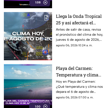
1:08
amanecer y el anochecer!
Llega la Onda Tropical
25 y así afectará el
clima en Quintana Roo:
Antes de salir de casa, revisa
el pronóstico del clima de hoy,
Pronóstico del tiempo
jueves 6 de agosto de 2026,
HOY, 6 de agosto de
en Cancún y el resto de
agosto 06, 2026 10:24 a. m.
2026, en Cancún y el
Quintana Roo. Esto es lo que
resto del estado
debes saber.
Playa del Carmen:
Temperatura y clima
hoy 6 de agosto de
Hoy en Playa del Carmen:
¿Qué temperatura y clima nos
2026.
depara el 6 de agosto de
2026? No te pierdas este
agosto 06, 2026 07:00 a. m.
reporte exclusivo para estar
1:00
preparado.