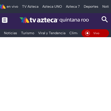
en vivo
TV Azteca
Azteca UNO
Azteca 7
Deportes
Notic
Noticias
Turismo
Viral y Tendencia
Clima
Tráfico
Deporte
En Vivo