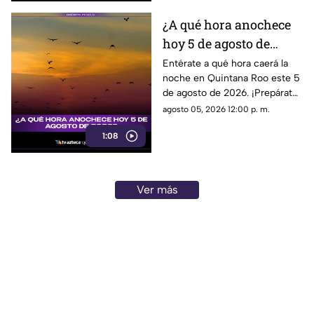
¿A qué hora anochece
hoy 5 de agosto de
2026?
Entérate a qué hora caerá la
noche en Quintana Roo este 5
de agosto de 2026. ¡Prepárate
para disfrutar del anochecer en
agosto 05, 2026 12:00 p. m.
este hermoso destino!
1:08
Ver más