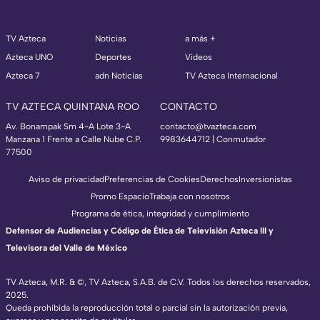
TV Azteca
Noticias
a más +
Azteca UNO
Deportes
Videos
Azteca 7
adn Noticias
TV Azteca Internacional
TV AZTECA QUINTANA ROO
CONTACTO
Av. Bonampak Sm 4-A Lote 3-A
contacto@tvazteca.com
Manzana 1 Frente a Calle Nube C.P.
9983644712 | Conmutador
77500
Aviso de privacidad
Preferencias de Cookies
Derechos
Inversionistas
Promo Espacio
Trabaja con nosotros
Programa de ética, integridad y cumplimiento
Defensor de Audiencias y Código de Ética de Televisión Azteca III y
Televisora del Valle de México
TV Azteca, M.R. & ©, TV Azteca, S.A.B. de C.V. Todos los derechos reservados,
2025.
Queda prohibida la reproducción total o parcial sin la autorización previa,