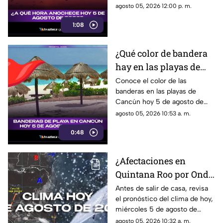
para disfrutar del anochecer en
agosto 05, 2026 12:00 p. m.
este hermoso destino!
1:08
¿Qué color de bandera
hay en las playas de
Cancún hoy 5 de agosto
Conoce el color de las
banderas en las playas de
de 2026? Consulta el
Cancún hoy 5 de agosto de
reporte
2026 y las condiciones del mar
agosto 05, 2026 10:53 a. m.
antes de visitarlas.
0:48
¿Afectaciones en
Quintana Roo por Onda
Tropical 24? Pronóstico
Antes de salir de casa, revisa
el pronóstico del clima de hoy,
del clima HOY,
miércoles 5 de agosto de
miércoles 5 de agosto
2026, en Cancún y el resto de
agosto 05, 2026 10:32 a. m.