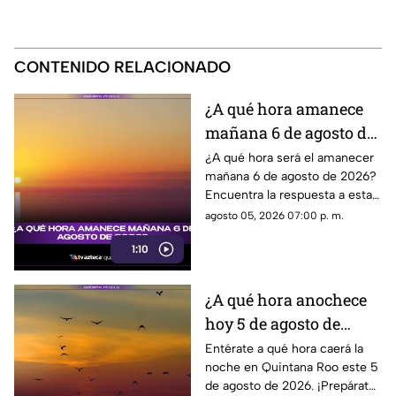
CONTENIDO RELACIONADO
¿A qué hora amanece
mañana 6 de agosto de
2026?
¿A qué hora será el amanecer
mañana 6 de agosto de 2026?
Encuentra la respuesta a esta
incógnita sobre el horario del
agosto 05, 2026 07:00 p. m.
amanecer en esta fecha tan
1:10
especial.
¿A qué hora anochece
hoy 5 de agosto de
2026?
Entérate a qué hora caerá la
noche en Quintana Roo este 5
de agosto de 2026. ¡Prepárate