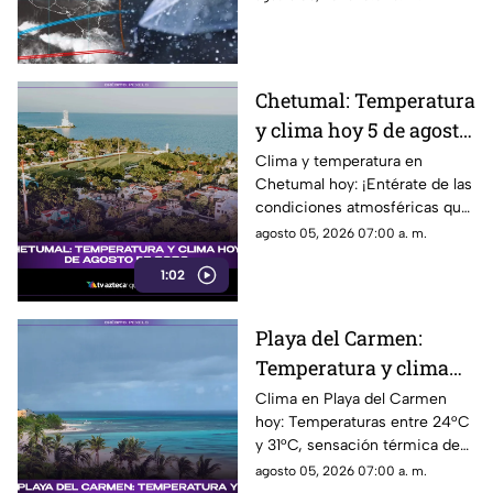
de 2026, en Cancún y el
Quintana Roo. Esto es lo que
resto del estado
debes saber.
Chetumal: Temperatura
y clima hoy 5 de agosto
de 2026.
Clima y temperatura en
Chetumal hoy: ¡Entérate de las
condiciones atmosféricas que
nos esperan en el sur!
agosto 05, 2026 07:00 a. m.
Temperaturas entre 25°C y
1:02
32°C, sensación térmica de
37°C y probabilidad de lluvias.
¡No te lo pierdas!
Playa del Carmen:
Temperatura y clima
hoy 5 de agosto de
Clima en Playa del Carmen
hoy: Temperaturas entre 24°C
2026.
y 31°C, sensación térmica de
36°C. Mañanas soleadas y
agosto 05, 2026 07:00 a. m.
probabilidad de lluvia por la