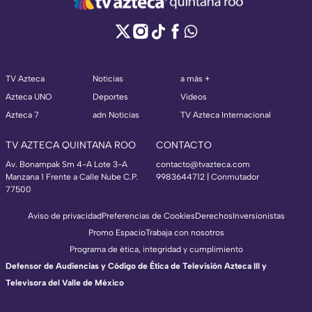
TV Azteca
Noticias
a más +
Azteca UNO
Deportes
Videos
Azteca 7
adn Noticias
TV Azteca Internacional
TV AZTECA QUINTANA ROO
CONTACTO
Av. Bonampak Sm 4-A Lote 3-A
contacto@tvazteca.com
Manzana 1 Frente a Calle Nube C.P.
9983644712 | Conmutador
77500
Aviso de privacidad
Preferencias de Cookies
Derechos
Inversionistas
Promo Espacio
Trabaja con nosotros
Programa de ética, integridad y cumplimiento
Defensor de Audiencias y Código de Ética de Televisión Azteca III y
Televisora del Valle de México