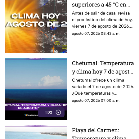
superiores a 45 °C en
Quintana Roo?
Antes de salir de casa, revisa
el pronóstico del clima de hoy,
Pronóstico del clima
viernes 7 de agosto de 2026,
HOY, viernes 7 de
en Cancún y el resto de
agosto 07, 2026 08:43 a. m.
agosto de 2026, en
Quintana Roo. Esto es lo que
Cancún y el resto del
debes saber.
estado
Chetumal: Temperatura
y clima hoy 7 de agosto
de 2026.
Chetumal ofrece un clima
variado el 7 de agosto de 2026.
¿Qué temperaturas y
condiciones meteorológicas te
agosto 07, 2026 07:00 a. m.
esperan hoy en la ciudad?
1:02
¡Entérate aquí!
Playa del Carmen:
Temperatura y clima