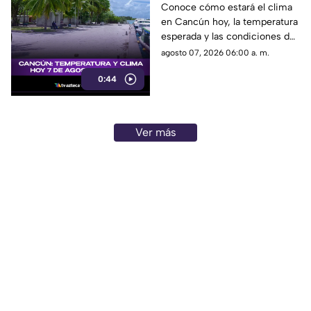
temperatura, lluvias y
Conoce cómo estará el clima
en Cancún hoy, la temperatura
pronóstico del día
esperada y las condiciones del
tiempo para este 7 de agosto
agosto 07, 2026 06:00 a. m.
de 2026.
0:44
Ver más