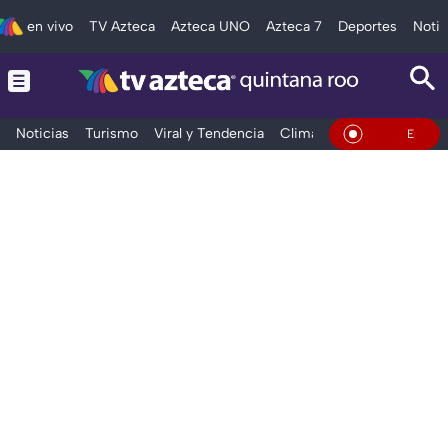
en vivo
TV Azteca
Azteca UNO
Azteca 7
Deportes
Notic
Noticias
Turismo
Viral y Tendencia
Clima
Tráfico
Deporte
En Vivo