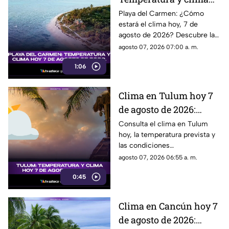
hoy 7 de agosto de
Playa del Carmen: ¿Cómo
estará el clima hoy, 7 de
2026.
agosto de 2026? Descubre la
temperatura actual y las
agosto 07, 2026 07:00 a. m.
condiciones atmosféricas en
1:06
este destino turístico.
Clima en Tulum hoy 7
de agosto de 2026:
temperatura, lluvias y
Consulta el clima en Tulum
hoy, la temperatura prevista y
pronóstico del tiempo
las condiciones
meteorológicas para este 7 de
agosto 07, 2026 06:55 a. m.
agosto de 2026.
0:45
Clima en Cancún hoy 7
de agosto de 2026: