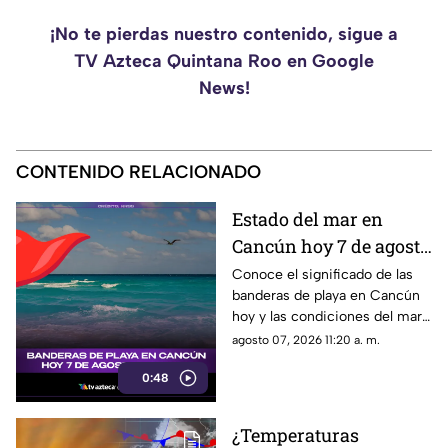
¡No te pierdas nuestro contenido, sigue a
TV Azteca Quintana Roo en Google
News!
CONTENIDO RELACIONADO
Estado del mar en
Cancún hoy 7 de agosto
de 2026: conoce el color
Conoce el significado de las
banderas de playa en Cancún
de las banderas
hoy y las condiciones del mar
para este 7 de agosto de 2026.
agosto 07, 2026 11:20 a. m.
0:48
¿Temperaturas