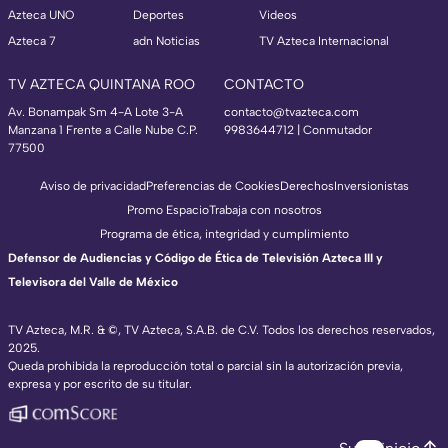
Azteca UNO
Deportes
Videos
Azteca 7
adn Noticias
TV Azteca Internacional
TV AZTECA QUINTANA ROO
CONTACTO
Av. Bonampak Sm 4-A Lote 3-A
contacto@tvazteca.com
Manzana 1 Frente a Calle Nube C.P.
9983644712 | Conmutador
77500
Aviso de privacidad
Preferencias de Cookies
Derechos
Inversionistas
Promo Espacio
Trabaja con nosotros
Programa de ética, integridad y cumplimiento
Defensor de Audiencias y Código de Ética de Televisión Azteca III y
Televisora del Valle de México
TV Azteca, M.R. & ©, TV Azteca, S.A.B. de C.V. Todos los derechos reservados,
2025.
Queda prohibida la reproducción total o parcial sin la autorización previa,
expresa y por escrito de su titular.