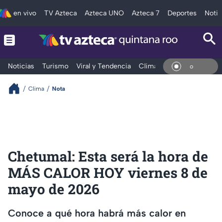
en vivo
TV Azteca
Azteca UNO
Azteca 7
Deportes
Notic
Noticias
Turismo
Viral y Tendencia
Clima
Tráfico
Deporte
En Vi
Clima
Nota
Chetumal: Esta será la hora de
MÁS CALOR HOY viernes 8 de
mayo de 2026
Conoce a qué hora habrá más calor en