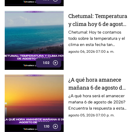
Chetumal: Temperatura
y clima hoy 6 de agosto
de 2026.
Chetumal: Hoy te contamos
todo sobre la temperatura y el
clima en esta fecha tan
especial. ¡No te lo pierdas!
agosto 06, 2026 07:00 a. m.
1:02
¿A qué hora amanece
mañana 6 de agosto de
2026?
¿A qué hora será el amanecer
mañana 6 de agosto de 2026?
Encuentra la respuesta a esta
incógnita sobre el horario del
agosto 05, 2026 07:00 p. m.
amanecer en esta fecha tan
1:10
especial.