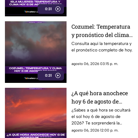
0:31
Cozumel: Temperatura
y pronóstico del clima
para hoy, 6 de agosto de
Consulta aquí la temperatura y
el pronóstico completo de hoy.
2026
agosto 06, 2026 03:15 p. m.
0:31
¿A qué hora anochece
hoy 6 de agosto de
2026?
¿Sabes a qué hora se ocultará
el sol hoy 6 de agosto de
2026? Te sorprenderá la
respuesta. ¡No te pierdas esta
agosto 06, 2026 12:00 p. m.
increíble información sobre el