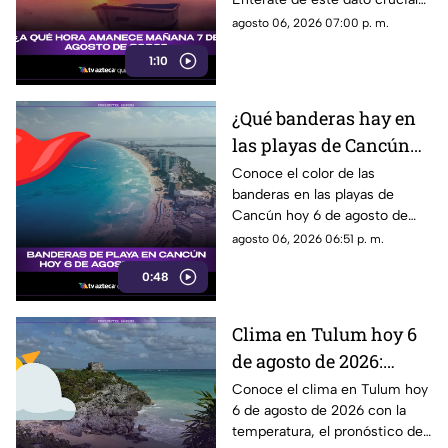
en nuestra noticia. ¡No te lo
agosto 06, 2026 07:00 p. m.
pierdas!
1:10
¿Qué banderas hay en
las playas de Cancún
hoy 6 de agosto de
Conoce el color de las
banderas en las playas de
2026? Consulta el
Cancún hoy 6 de agosto de
reporte actualizado
2026 y qué significan para los
agosto 06, 2026 06:51 p. m.
bañistas.
0:48
Clima en Tulum hoy 6
de agosto de 2026:
temperatura,
Conoce el clima en Tulum hoy
6 de agosto de 2026 con la
pronóstico del tiempo y
temperatura, el pronóstico del
sensación térmica