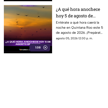
¿A qué hora anochece
hoy 5 de agosto de
2026?
Entérate a qué hora caerá la
noche en Quintana Roo este 5
de agosto de 2026. ¡Prepárate
para disfrutar del anochecer en
agosto 05, 2026 12:00 p. m.
este hermoso destino!
1:08