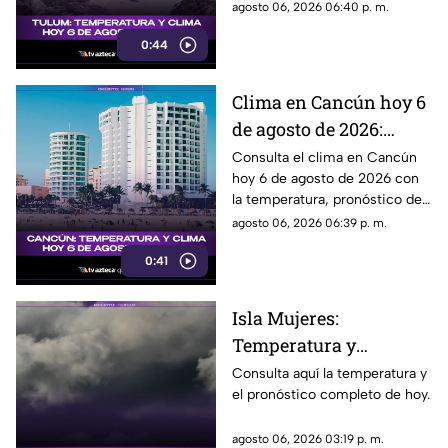
tiempo y las condiciones
agosto 06, 2026 06:40 p. m.
previstas.
0:44
Clima en Cancún hoy 6
de agosto de 2026:
temperatura,
Consulta el clima en Cancún
hoy 6 de agosto de 2026 con
pronóstico del tiempo y
la temperatura, pronóstico del
sensación térmica
tiempo y condiciones
agosto 06, 2026 06:39 p. m.
previstas durante el día.
0:41
Isla Mujeres:
Temperatura y
pronóstico del clima
Consulta aquí la temperatura y
el pronóstico completo de hoy.
para hoy, 6 de agosto de
2026
agosto 06, 2026 03:19 p. m.