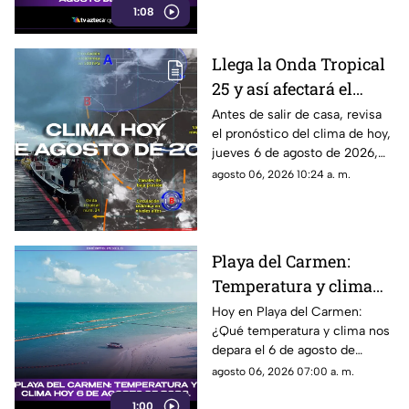
1:08
amanecer y el anochecer!
Llega la Onda Tropical
25 y así afectará el
clima en Quintana Roo:
Antes de salir de casa, revisa
el pronóstico del clima de hoy,
Pronóstico del tiempo
jueves 6 de agosto de 2026,
HOY, 6 de agosto de
en Cancún y el resto de
agosto 06, 2026 10:24 a. m.
2026, en Cancún y el
Quintana Roo. Esto es lo que
resto del estado
debes saber.
Playa del Carmen:
Temperatura y clima
hoy 6 de agosto de
Hoy en Playa del Carmen:
¿Qué temperatura y clima nos
2026.
depara el 6 de agosto de
2026? No te pierdas este
agosto 06, 2026 07:00 a. m.
reporte exclusivo para estar
1:00
preparado.