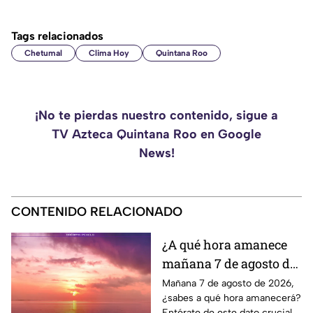
Tags relacionados
Chetumal
Clima Hoy
Quintana Roo
¡No te pierdas nuestro contenido, sigue a
TV Azteca Quintana Roo en Google
News!
CONTENIDO RELACIONADO
¿A qué hora amanece
mañana 7 de agosto de
2026?
Mañana 7 de agosto de 2026,
¿sabes a qué hora amanecerá?
Entérate de este dato crucial