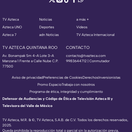
TV Azteca
Noticias
a más +
Azteca UNO
Deportes
Videos
Azteca 7
adn Noticias
TV Azteca Internacional
TV AZTECA QUINTANA ROO
CONTACTO
Av. Bonampak Sm 4-A Lote 3-A
contacto@tvazteca.com
Manzana 1 Frente a Calle Nube C.P.
9983644712 | Conmutador
77500
Aviso de privacidad
Preferencias de Cookies
Derechos
Inversionistas
Promo Espacio
Trabaja con nosotros
Programa de ética, integridad y cumplimiento
Defensor de Audiencias y Código de Ética de Televisión Azteca III y
Televisora del Valle de México
TV Azteca, M.R. & ©, TV Azteca, S.A.B. de C.V. Todos los derechos reservados,
2025.
Queda prohibida la reproducción total o parcial sin la autorización previa,