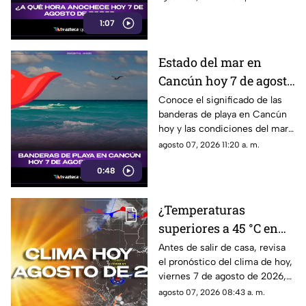
en esta nota!
1:07
Estado del mar en
Cancún hoy 7 de agosto
de 2026: conoce el color
Conoce el significado de las
banderas de playa en Cancún
de las banderas
hoy y las condiciones del mar
para este 7 de agosto de 2026.
agosto 07, 2026 11:20 a. m.
0:48
¿Temperaturas
superiores a 45 °C en
Quintana Roo?
Antes de salir de casa, revisa
el pronóstico del clima de hoy,
Pronóstico del clima
viernes 7 de agosto de 2026,
HOY, viernes 7 de
en Cancún y el resto de
agosto 07, 2026 08:43 a. m.
agosto de 2026, en
Quintana Roo. Esto es lo que