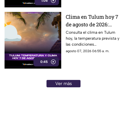
1:06
este destino turístico.
Clima en Tulum hoy 7
de agosto de 2026:
temperatura, lluvias y
Consulta el clima en Tulum
hoy, la temperatura prevista y
pronóstico del tiempo
las condiciones
meteorológicas para este 7 de
agosto 07, 2026 06:55 a. m.
agosto de 2026.
0:45
Ver más