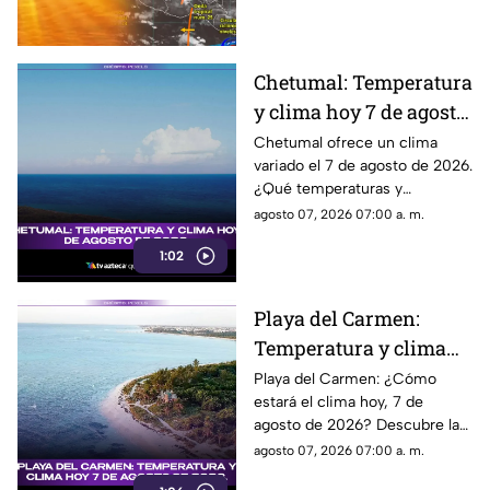
Cancún y el resto del
debes saber.
estado
Chetumal: Temperatura
y clima hoy 7 de agosto
de 2026.
Chetumal ofrece un clima
variado el 7 de agosto de 2026.
¿Qué temperaturas y
condiciones meteorológicas te
agosto 07, 2026 07:00 a. m.
esperan hoy en la ciudad?
1:02
¡Entérate aquí!
Playa del Carmen:
Temperatura y clima
hoy 7 de agosto de
Playa del Carmen: ¿Cómo
estará el clima hoy, 7 de
2026.
agosto de 2026? Descubre la
temperatura actual y las
agosto 07, 2026 07:00 a. m.
condiciones atmosféricas en