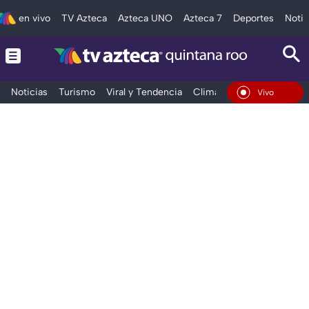
en vivo
TV Azteca
Azteca UNO
Azteca 7
Deportes
Notic
Noticias
Turismo
Viral y Tendencia
Clima
Tráfico
Deporte
En Vivo