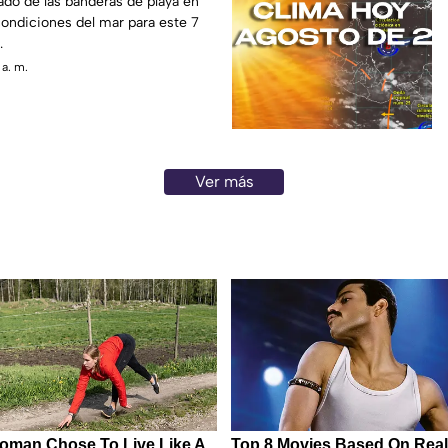
ado de las banderas de playa en
ondiciones del mar para este 7
.
 a. m.
Ver más