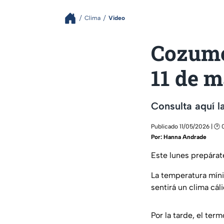
Clima
Video
Cozume
11 de 
Consulta aquí l
Publicado 11/05/2026 | 🕑
Por:
Hanna Andrade
Este lunes prepára
La temperatura míni
sentirá un clima cál
Por la tarde, el ter