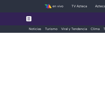
en vivo
TV Azteca
Aztec
Noticias
Turismo
Viral y Tendencia
Clima
T