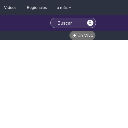
Regionales
Videos
a más +
En Vivo