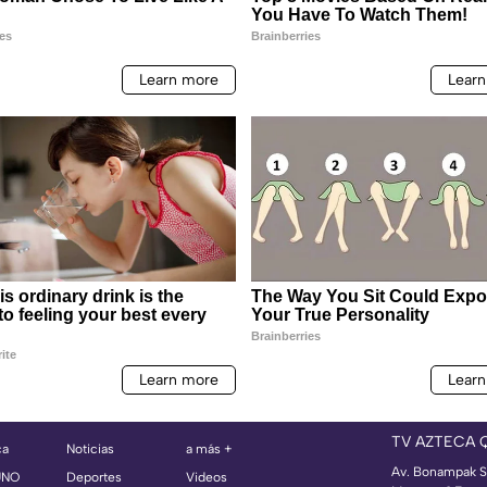
TV AZTECA 
ca
Noticias
a más +
Av. Bonampak S
UNO
Deportes
Videos