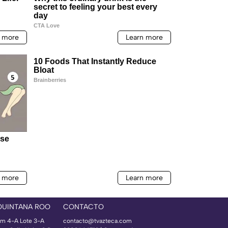
QUINTANA ROO
CONTACTO
m 4-A Lote 3-A
contacto@tvazteca.com