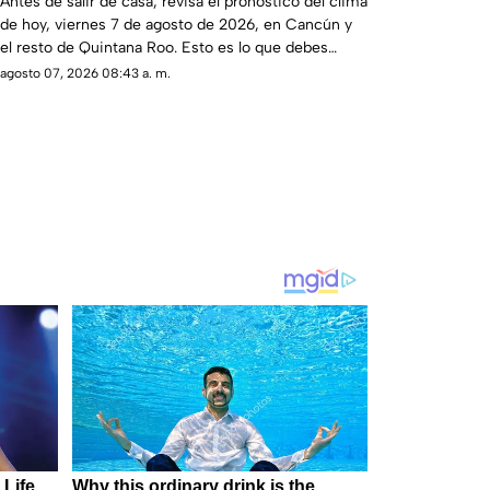
Antes de salir de casa, revisa el pronóstico del clima
de hoy, viernes 7 de agosto de 2026, en Cancún y
Cancún y el resto del estado
el resto de Quintana Roo. Esto es lo que debes
saber.
agosto 07, 2026 08:43 a. m.