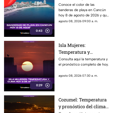
agosto: ¿qué color
Conoce el color de las
banderas de playa en Cancún
ondea y qué significa?
hoy 8 de agosto de 2026 y qué
significa para los visitantes.
agosto 08, 2026 09:00 a. m.
0:43
Isla Mujeres:
Temperatura y
pronóstico del clima
Consulta aquí la temperatura y
el pronóstico completo de hoy.
para hoy, 8 de agosto de
2026
agosto 08, 2026 07:30 a. m.
0:29
Cozumel: Temperatura
y pronóstico del clima