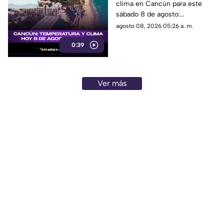
clima en Cancún para este
este sábado?
sábado 8 de agosto:
temperatura, lluvias y
agosto 08, 2026 05:26 a. m.
condiciones del tiempo.
0:39
Ver más