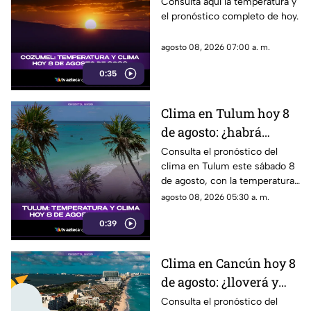
para hoy, 8 de agosto de
Consulta aquí la temperatura y
el pronóstico completo de hoy.
2026
agosto 08, 2026 07:00 a. m.
0:35
Clima en Tulum hoy 8
de agosto: ¿habrá
lluvias y qué
Consulta el pronóstico del
clima en Tulum este sábado 8
temperatura se espera?
de agosto, con la temperatura
y las condiciones del tiempo.
agosto 08, 2026 05:30 a. m.
0:39
Clima en Cancún hoy 8
de agosto: ¿lloverá y
qué temperatura habrá
Consulta el pronóstico del