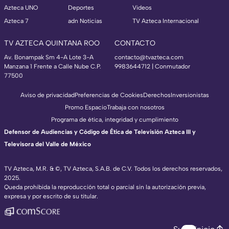
Azteca UNO
Deportes
Videos
Azteca 7
adn Noticias
TV Azteca Internacional
TV AZTECA QUINTANA ROO
CONTACTO
Av. Bonampak Sm 4-A Lote 3-A
contacto@tvazteca.com
Manzana 1 Frente a Calle Nube C.P.
9983644712 | Conmutador
77500
Aviso de privacidad
Preferencias de Cookies
Derechos
Inversionistas
Promo Espacio
Trabaja con nosotros
Programa de ética, integridad y cumplimiento
Defensor de Audiencias y Código de Ética de Televisión Azteca III y
Televisora del Valle de México
TV Azteca, M.R. & ©, TV Azteca, S.A.B. de C.V. Todos los derechos reservados,
2025.
Queda prohibida la reproducción total o parcial sin la autorización previa,
expresa y por escrito de su titular.