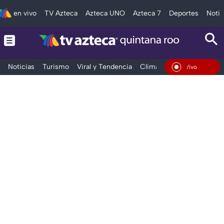
en vivo
TV Azteca
Azteca UNO
Azteca 7
Deportes
Notic
Noticias
Turismo
Viral y Tendencia
Clima
Tráfico
Deporte
En Vivo