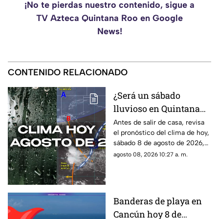
¡No te pierdas nuestro contenido, sigue a
TV Azteca Quintana Roo en Google
News!
CONTENIDO RELACIONADO
¿Será un sábado
lluvioso en Quintana
Roo? Pronóstico del
Antes de salir de casa, revisa
el pronóstico del clima de hoy,
clima HOY, sábado 8 de
sábado 8 de agosto de 2026,
agosto de 2026, en
en Cancún y el resto de
agosto 08, 2026 10:27 a. m.
Cancún y el resto del
Quintana Roo. Esto es lo que
estado
debes saber.
Banderas de playa en
Cancún hoy 8 de