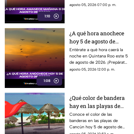
incógnita sobre el horario del
agosto 05, 2026 07:00 p. m.
amanecer en esta fecha tan
1:10
especial.
¿A qué hora anochece
hoy 5 de agosto de
2026?
Entérate a qué hora caerá la
noche en Quintana Roo este 5
de agosto de 2026. ¡Prepárate
para disfrutar del anochecer en
agosto 05, 2026 12:00 p. m.
este hermoso destino!
1:08
¿Qué color de bandera
hay en las playas de
Cancún hoy 5 de agosto
Conoce el color de las
banderas en las playas de
de 2026? Consulta el
Cancún hoy 5 de agosto de
reporte
2026 y las condiciones del mar