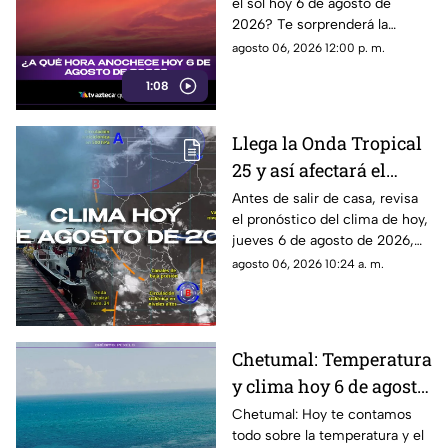
el sol hoy 6 de agosto de
2026? Te sorprenderá la
respuesta. ¡No te pierdas esta
agosto 06, 2026 12:00 p. m.
increíble información sobre el
1:08
amanecer y el anochecer!
Llega la Onda Tropical
25 y así afectará el
clima en Quintana Roo:
Antes de salir de casa, revisa
el pronóstico del clima de hoy,
Pronóstico del tiempo
jueves 6 de agosto de 2026,
HOY, 6 de agosto de
en Cancún y el resto de
agosto 06, 2026 10:24 a. m.
2026, en Cancún y el
Quintana Roo. Esto es lo que
resto del estado
debes saber.
Chetumal: Temperatura
y clima hoy 6 de agosto
de 2026.
Chetumal: Hoy te contamos
todo sobre la temperatura y el