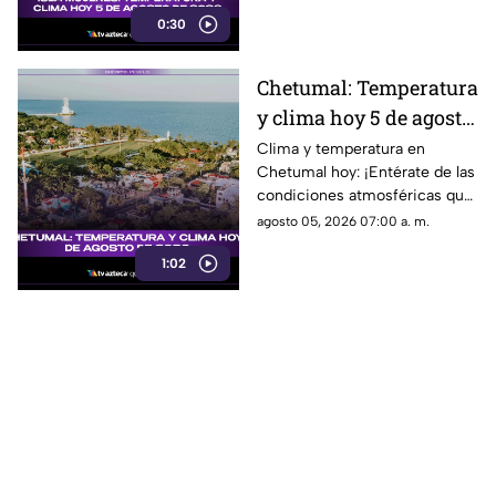
0:30
Chetumal: Temperatura
y clima hoy 5 de agosto
de 2026.
Clima y temperatura en
Chetumal hoy: ¡Entérate de las
condiciones atmosféricas que
nos esperan en el sur!
agosto 05, 2026 07:00 a. m.
Temperaturas entre 25°C y
1:02
32°C, sensación térmica de
37°C y probabilidad de lluvias.
¡No te lo pierdas!