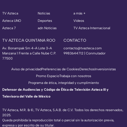
TV Azteca
Noticias
a más +
Azteca UNO
Deportes
Videos
Azteca 7
adn Noticias
TV Azteca Internacional
TV AZTECA QUINTANA ROO
CONTACTO
Av. Bonampak Sm 4-A Lote 3-A
contacto@tvazteca.com
Manzana 1 Frente a Calle Nube C.P.
9983644712 | Conmutador
77500
Aviso de privacidad
Preferencias de Cookies
Derechos
Inversionistas
Promo Espacio
Trabaja con nosotros
Programa de ética, integridad y cumplimiento
Defensor de Audiencias y Código de Ética de Televisión Azteca III y
Televisora del Valle de México
TV Azteca, M.R. & ©, TV Azteca, S.A.B. de C.V. Todos los derechos reservados,
2025.
Queda prohibida la reproducción total o parcial sin la autorización previa,
expresa y por escrito de su titular.