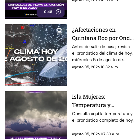
agosto 05, 2026 10:53 a. m.
antes de visitarlas.
0:48
¿Afectaciones en
Quintana Roo por Onda
Tropical 24? Pronóstico
Antes de salir de casa, revisa
el pronóstico del clima de hoy,
del clima HOY,
miércoles 5 de agosto de
miércoles 5 de agosto
2026, en Cancún y el resto de
agosto 05, 2026 10:32 a. m.
de 2026, en Cancún y el
Quintana Roo. Esto es lo que
resto del estado
debes saber.
Isla Mujeres:
Temperatura y
pronóstico del clima
Consulta aquí la temperatura y
el pronóstico completo de hoy.
para hoy, 5 de agosto de
2026
agosto 05, 2026 07:30 a. m.