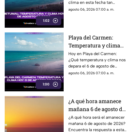
clima en esta fecha tan
especial. ¡No te lo pierdas!
agosto 06, 2026 07:00 a. m.
1:02
Playa del Carmen:
Temperatura y clima
hoy 6 de agosto de
Hoy en Playa del Carmen:
¿Qué temperatura y clima nos
2026.
depara el 6 de agosto de
2026? No te pierdas este
agosto 06, 2026 07:00 a. m.
reporte exclusivo para estar
1:00
preparado.
¿A qué hora amanece
mañana 6 de agosto de
2026?
¿A qué hora será el amanecer
mañana 6 de agosto de 2026?
Encuentra la respuesta a esta