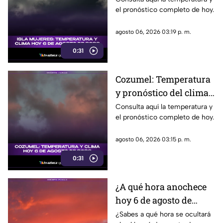
el pronóstico completo de hoy.
para hoy, 6 de agosto de
2026
agosto 06, 2026 03:19 p. m.
0:31
Cozumel: Temperatura
y pronóstico del clima
para hoy, 6 de agosto de
Consulta aquí la temperatura y
el pronóstico completo de hoy.
2026
agosto 06, 2026 03:15 p. m.
0:31
¿A qué hora anochece
hoy 6 de agosto de
2026?
¿Sabes a qué hora se ocultará