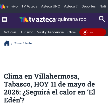
en vivo
TV Azteca
Azteca UNO
Azteca 7
Deportes
Notic
Noticias
Turismo
Viral y Tendencia
Clima
Tráfico
Deporte
En Viv
Clima
Nota
Clima en Villahermosa,
Tabasco, HOY 11 de mayo de
2026: ¿Seguirá el calor en ‘El
Edén’?