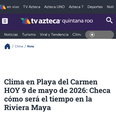
en vivo
TV Azteca
Azteca UNO
Azteca 7
Deportes
Notic
Noticias
Turismo
Viral y Tendencia
Clima
Tráfico
Deporte
En Vivo
Clima
Nota
Clima en Playa del Carmen
HOY 9 de mayo de 2026: Checa
cómo será el tiempo en la
Riviera Maya