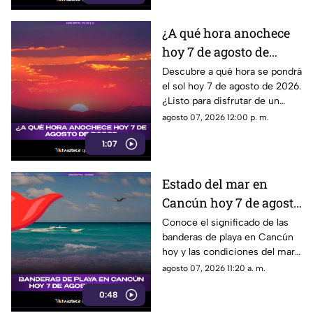
¿A qué hora anochece
hoy 7 de agosto de
2026?
Descubre a qué hora se pondrá
el sol hoy 7 de agosto de 2026.
¿Listo para disfrutar de un
hermoso atardecer? ¡Entérate
agosto 07, 2026 12:00 p. m.
en esta nota!
1:07
Estado del mar en
Cancún hoy 7 de agosto
de 2026: conoce el color
Conoce el significado de las
banderas de playa en Cancún
de las banderas
hoy y las condiciones del mar
para este 7 de agosto de 2026.
agosto 07, 2026 11:20 a. m.
0:48