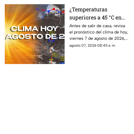
¿Temperaturas
superiores a 45 °C en
Quintana Roo?
Antes de salir de casa, revisa
el pronóstico del clima de hoy,
Pronóstico del clima
viernes 7 de agosto de 2026,
HOY, viernes 7 de
en Cancún y el resto de
agosto 07, 2026 08:43 a. m.
agosto de 2026, en
Quintana Roo. Esto es lo que
Cancún y el resto del
debes saber.
estado