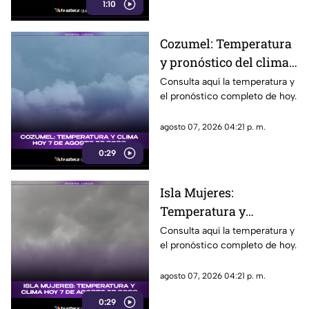
1:10
Cozumel: Temperatura
y pronóstico del clima
para hoy, 7 de agosto de
Consulta aquí la temperatura y
el pronóstico completo de hoy.
2026
agosto 07, 2026 04:21 p. m.
0:29
Isla Mujeres:
Temperatura y
pronóstico del clima
Consulta aquí la temperatura y
el pronóstico completo de hoy.
para hoy, 7 de agosto de
2026
agosto 07, 2026 04:21 p. m.
0:29