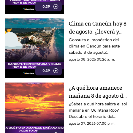
0:39
Clima en Cancún hoy 8
de agosto: ¿lloverá y
qué temperatura habrá
Consulta el pronóstico del
clima en Cancún para este
este sábado?
sábado 8 de agosto:
temperatura, lluvias y
agosto 08, 2026 05:26 a. m.
condiciones del tiempo.
0:39
¿A qué hora amanece
mañana 8 de agosto de
2026?
¿Sabes a qué hora saldrá el sol
mañana en Quintana Roo?
Descubre el horario del
amanecer el 8 de agosto de
agosto 07, 2026 07:00 p. m.
2026. ¡No te lo pierdas!