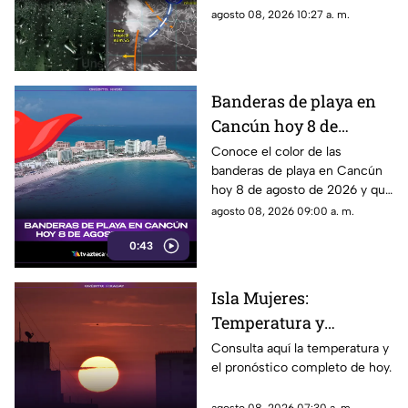
agosto de 2026, en
en Cancún y el resto de
agosto 08, 2026 10:27 a. m.
Cancún y el resto del
Quintana Roo. Esto es lo que
estado
debes saber.
Banderas de playa en
Cancún hoy 8 de
agosto: ¿qué color
Conoce el color de las
banderas de playa en Cancún
ondea y qué significa?
hoy 8 de agosto de 2026 y qué
significa para los visitantes.
agosto 08, 2026 09:00 a. m.
0:43
Isla Mujeres:
Temperatura y
pronóstico del clima
Consulta aquí la temperatura y
el pronóstico completo de hoy.
para hoy, 8 de agosto de
2026