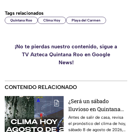
Tags relacionados
Quintana Roo
Clima Hoy
Playa del Carmen
¡No te pierdas nuestro contenido, sigue a
TV Azteca Quintana Roo en Google
News!
CONTENIDO RELACIONADO
¿Será un sábado
lluvioso en Quintana
Roo? Pronóstico del
Antes de salir de casa, revisa
el pronóstico del clima de hoy,
clima HOY, sábado 8 de
sábado 8 de agosto de 2026,