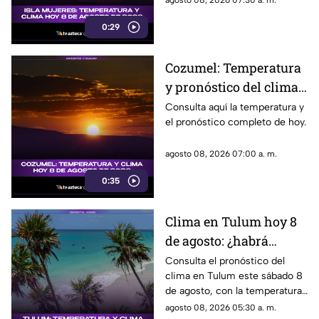
agosto 08, 2026 07:30 a. m.
0:29
Cozumel: Temperatura
y pronóstico del clima
para hoy, 8 de agosto de
Consulta aquí la temperatura y
el pronóstico completo de hoy.
2026
agosto 08, 2026 07:00 a. m.
0:35
Clima en Tulum hoy 8
de agosto: ¿habrá
lluvias y qué
Consulta el pronóstico del
clima en Tulum este sábado 8
temperatura se espera?
de agosto, con la temperatura
y las condiciones del tiempo.
agosto 08, 2026 05:30 a. m.