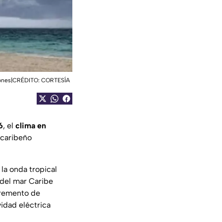
aciones|CRÉDITO: CORTESÍA
6
, el
clima en
 caribeño
la onda tropical
 del mar Caribe
cremento de
vidad eléctrica