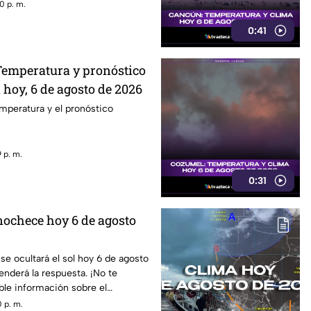
0 p. m.
0:41
 Temperatura y pronóstico
 hoy, 6 de agosto de 2026
emperatura y el pronóstico
 p. m.
0:31
nochece hoy 6 de agosto
se ocultará el sol hoy 6 de agosto
nderá la respuesta. ¡No te
íble información sobre el
checer!
 p. m.