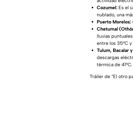
actividad eléctr
Cozumel:
Es el 
nublado, una máx
Puerto Morelos:
Chetumal (Othón
lluvias puntuale
entre los 35°C y
Tulum, Bacalar y 
descargas eléctr
térmica de 41°C.
Tráiler de “El otro 