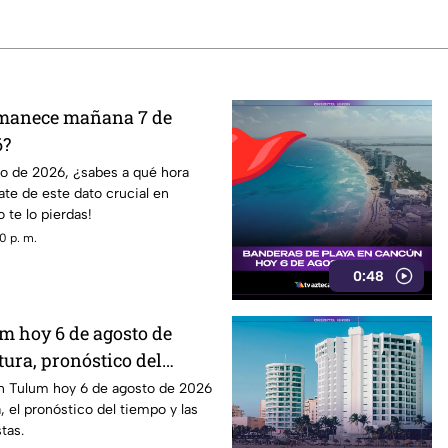
amanece mañana 7 de
6?
o de 2026, ¿sabes a qué hora
te de este dato crucial en
o te lo pierdas!
0 p. m.
0:48
m hoy 6 de agosto de
ura, pronóstico del
ación térmica
n Tulum hoy 6 de agosto de 2026
, el pronóstico del tiempo y las
tas.