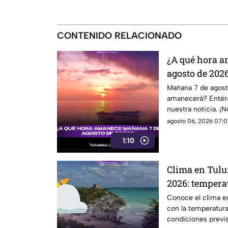
CONTENIDO RELACIONADO
¿A qué hora 
agosto de 202
Mañana 7 de agost
amanecerá? Entéra
nuestra noticia. ¡N
agosto 06, 2026 07:0
1:10
Clima en Tulu
2026: temperat
tiempo y sens
Conoce el clima e
con la temperatura
condiciones previs