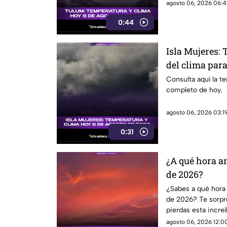
agosto 06, 2026 06:4
0:44
Isla Mujeres:
del clima para
Consulta aquí la t
completo de hoy.
agosto 06, 2026 03:19
0:31
¿A qué hora a
de 2026?
¿Sabes a qué hora 
de 2026? Te sorpre
pierdas esta incre
amanecer y el ano
agosto 06, 2026 12:00