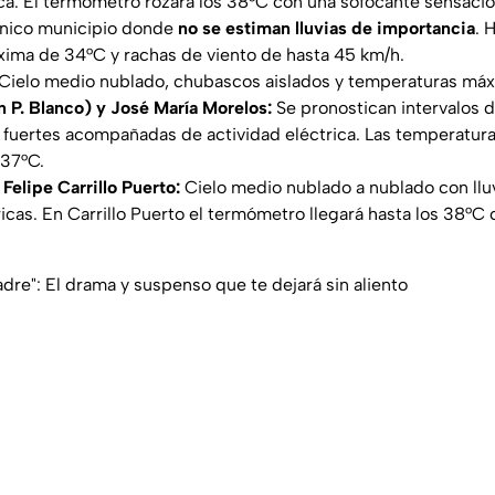
ica. El termómetro rozará los 38°C con una sofocante sensació
único municipio donde
no se estiman lluvias de importancia
. 
ima de 34°C y rachas de viento de hasta 45 km/h.
Cielo medio nublado, chubascos aislados y temperaturas máx
 P. Blanco) y José María Morelos:
Se pronostican intervalos 
s fuertes acompañadas de actividad eléctrica. Las temperatur
 37°C.
Felipe Carrillo Puerto:
Cielo medio nublado a nublado con llu
icas. En Carrillo Puerto el termómetro llegará hasta los 38°C
padre": El drama y suspenso que te dejará sin aliento