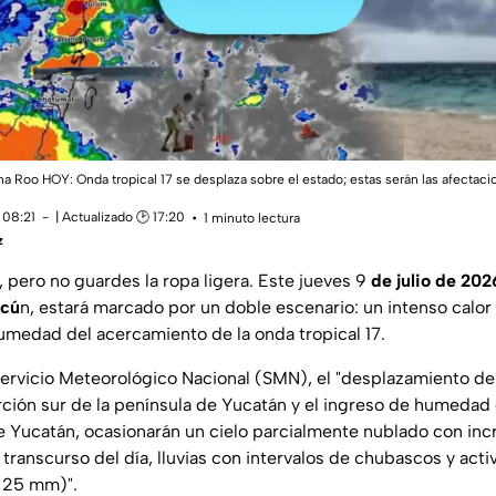
a Roo HOY: Onda tropical 17 se desplaza sobre el estado; estas serán las afect
 08:21
| Actualizado 🕑 17:20
1 minuto lectura
z
 pero no guardes la ropa ligera. Este jueves 9
de julio de 202
ncú
n, estará marcado por un doble escenario: un intenso calor
medad del acercamiento de la onda tropical 17.
ervicio Meteorológico Nacional (SMN), el "desplazamiento de 
rción sur de la península de Yucatán y el ingreso de humedad
de Yucatán, ocasionarán un cielo parcialmente nublado con in
transcurso del día, lluvias con intervalos de chubascos y acti
 25 mm)".