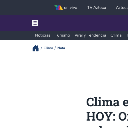
en vivo
TV Azteca
Aztec
Noticias
Turismo
Viral y Tendencia
Clima
T
Clima
Nota
Clima 
HOY: On