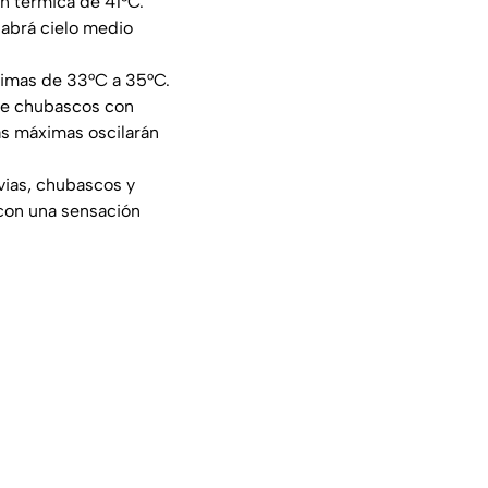
n térmica de 41°C.
Habrá cielo medio
imas de 33°C a 35°C.
de chubascos con
as máximas oscilarán
vias, chubascos y
 con una sensación