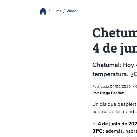
Clima
Video
Chetum
4 de ju
Chetumal: Hoy 
temperatura. ¿Q
Publicado 04/06/2026 | 
Por:
Diego Benítez
Un día que despiert
acerca de las condi
El
4 de junio de 20
31°C;
además, habrá