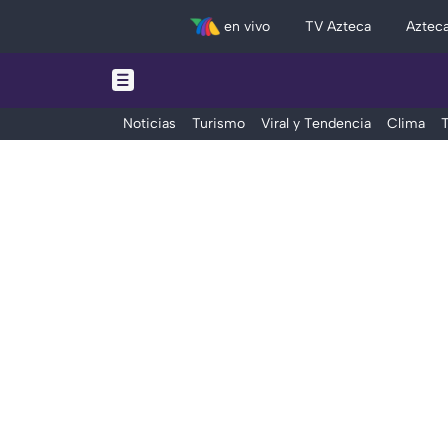
en vivo
TV Azteca
Aztec
Noticias
Turismo
Viral y Tendencia
Clima
T