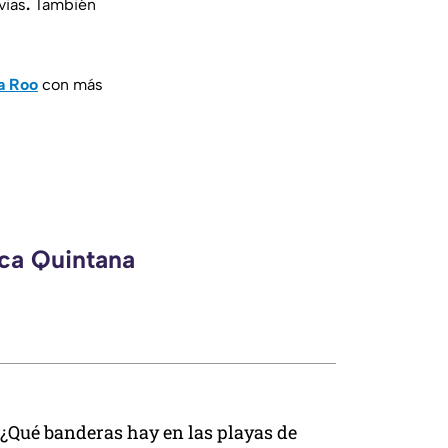
vias
.
También
a Roo
con más
eca Quintana
¿Qué banderas hay en las playas de