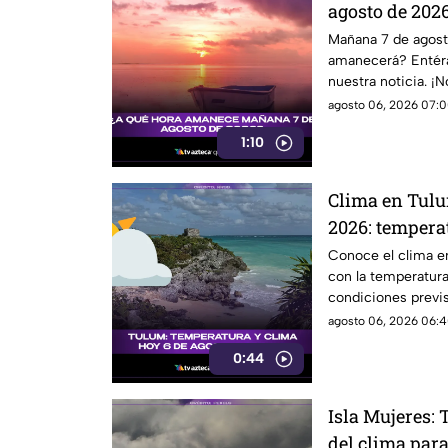
agosto de 202
Mañana 7 de agost
amanecerá? Entéra
nuestra noticia. ¡N
agosto 06, 2026 07:0
1:10
Clima en Tulu
2026: temperat
tiempo y sens
Conoce el clima e
con la temperatura
condiciones previs
agosto 06, 2026 06:4
0:44
Isla Mujeres:
del clima para