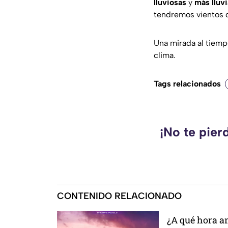
lluviosas
y
más lluv
tendremos vientos
Una mirada al tiemp
clima.
Tags relacionados
¡No te pier
CONTENIDO RELACIONADO
¿A qué hora 