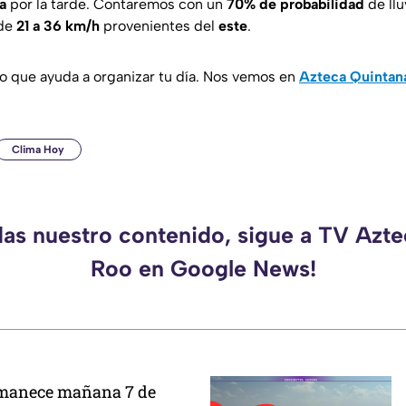
ia
por la tarde. Contaremos con un
70% de probabilidad
de llu
 de
21 a 36 km/h
provenientes del
este
.
o que ayuda a organizar tu día. Nos vemos en
Azteca Quintan
Clima Hoy
das nuestro contenido, sigue a TV Azt
Roo en Google News!
amanece mañana 7 de