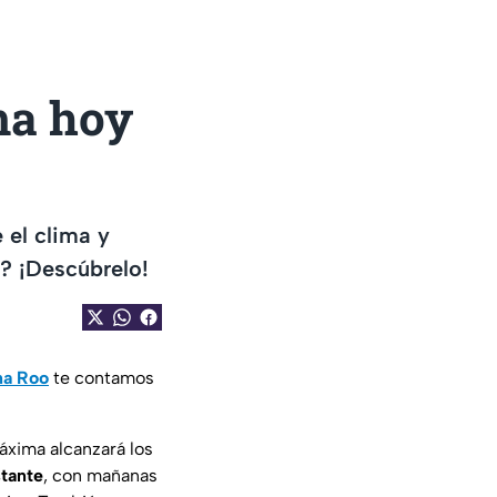
ma hoy
el clima y
a? ¡Descúbrelo!
na Roo
te contamos
áxima alcanzará los
tante
, con mañanas