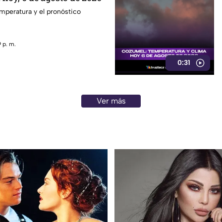
emperatura y el pronóstico
 p. m.
0:31
Ver más