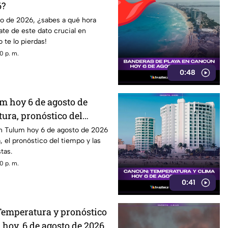
6?
o de 2026, ¿sabes a qué hora
te de este dato crucial en
o te lo pierdas!
0 p. m.
0:48
m hoy 6 de agosto de
ura, pronóstico del
ación térmica
n Tulum hoy 6 de agosto de 2026
, el pronóstico del tiempo y las
tas.
0 p. m.
0:41
 Temperatura y pronóstico
 hoy, 6 de agosto de 2026