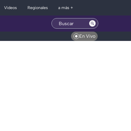
Regionales
Videos
a más +
En Vivo