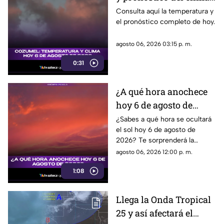
para hoy, 6 de agosto de
Consulta aquí la temperatura y
el pronóstico completo de hoy.
2026
agosto 06, 2026 03:15 p. m.
0:31
¿A qué hora anochece
hoy 6 de agosto de
2026?
¿Sabes a qué hora se ocultará
el sol hoy 6 de agosto de
2026? Te sorprenderá la
respuesta. ¡No te pierdas esta
agosto 06, 2026 12:00 p. m.
increíble información sobre el
1:08
amanecer y el anochecer!
Llega la Onda Tropical
25 y así afectará el