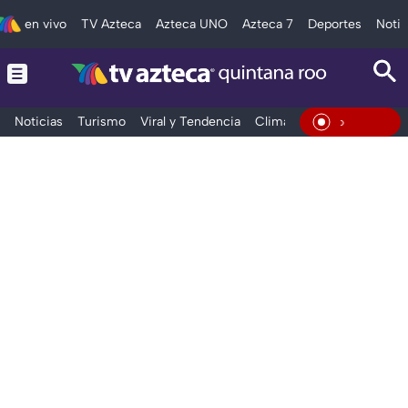
en vivo
TV Azteca
Azteca UNO
Azteca 7
Deportes
Notic
Noticias
Turismo
Viral y Tendencia
Clima
Tráfico
Deporte
En Vivo