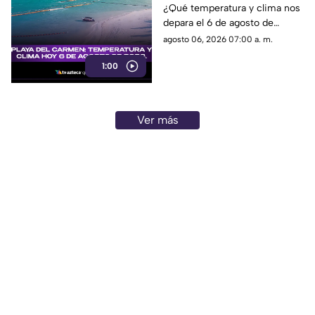
¿Qué temperatura y clima nos
2026.
depara el 6 de agosto de
2026? No te pierdas este
agosto 06, 2026 07:00 a. m.
reporte exclusivo para estar
1:00
preparado.
Ver más