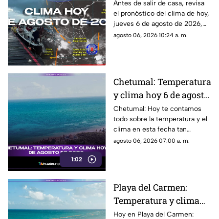
clima en Quintana Roo:
Antes de salir de casa, revisa
el pronóstico del clima de hoy,
Pronóstico del tiempo
jueves 6 de agosto de 2026,
HOY, 6 de agosto de
en Cancún y el resto de
agosto 06, 2026 10:24 a. m.
2026, en Cancún y el
Quintana Roo. Esto es lo que
resto del estado
debes saber.
Chetumal: Temperatura
y clima hoy 6 de agosto
de 2026.
Chetumal: Hoy te contamos
todo sobre la temperatura y el
clima en esta fecha tan
especial. ¡No te lo pierdas!
agosto 06, 2026 07:00 a. m.
1:02
Playa del Carmen:
Temperatura y clima
hoy 6 de agosto de
Hoy en Playa del Carmen: