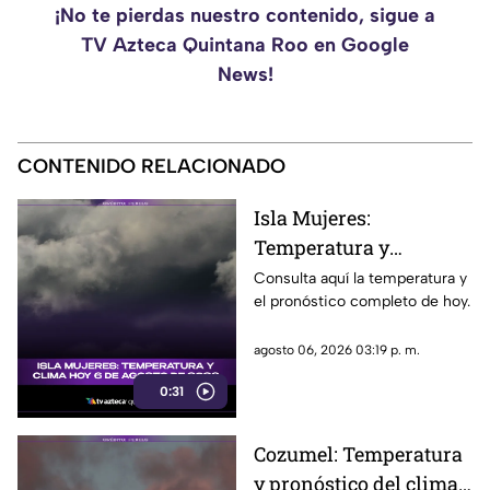
¡No te pierdas nuestro contenido, sigue a
TV Azteca Quintana Roo en Google
News!
CONTENIDO RELACIONADO
Isla Mujeres:
Temperatura y
pronóstico del clima
Consulta aquí la temperatura y
el pronóstico completo de hoy.
para hoy, 6 de agosto de
2026
agosto 06, 2026 03:19 p. m.
0:31
Cozumel: Temperatura
y pronóstico del clima