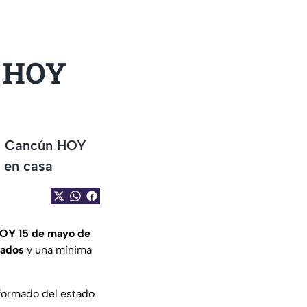
a HOY
en Cancún HOY
e en casa
HOY 15 de mayo de
rados
y una mínima
nformado del estado