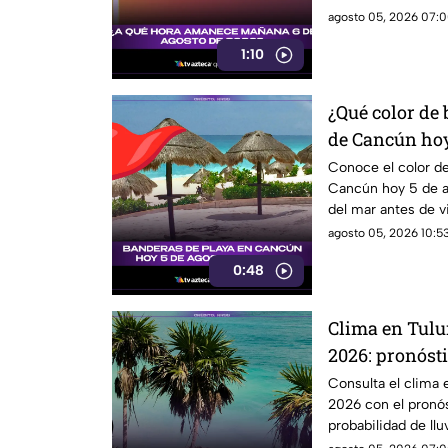
especial.
agosto 05, 2026 07:0
1:10
¿Qué color de
de Cancún hoy
Consulta el re
Conoce el color de
Cancún hoy 5 de a
del mar antes de vi
agosto 05, 2026 10:53
0:48
Clima en Tulu
2026: pronósti
temperatura y 
Consulta el clima
2026 con el pronós
probabilidad de lluv