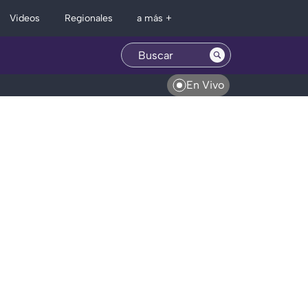
Regionales
Videos
a más +
En Vivo