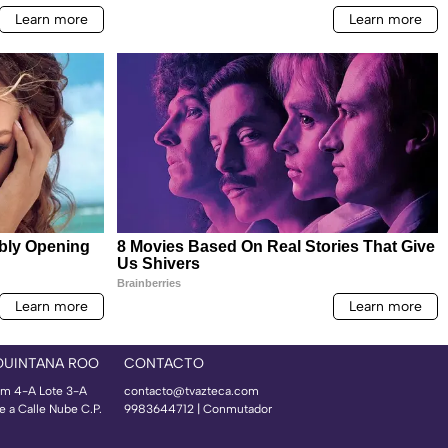
QUINTANA ROO
CONTACTO
m 4-A Lote 3-A
contacto@tvazteca.com
e a Calle Nube C.P.
9983644712 | Conmutador