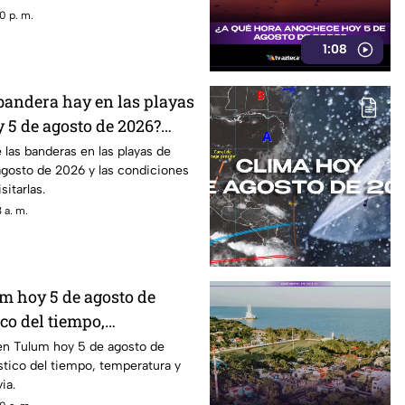
0 p. m.
1:08
 bandera hay en las playas
 5 de agosto de 2026?
porte
 las banderas en las playas de
gosto de 2026 y las condiciones
sitarlas.
 a. m.
m hoy 5 de agosto de
co del tiempo,
posibilidad de lluvia
 en Tulum hoy 5 de agosto de
tico del tiempo, temperatura y
ia.