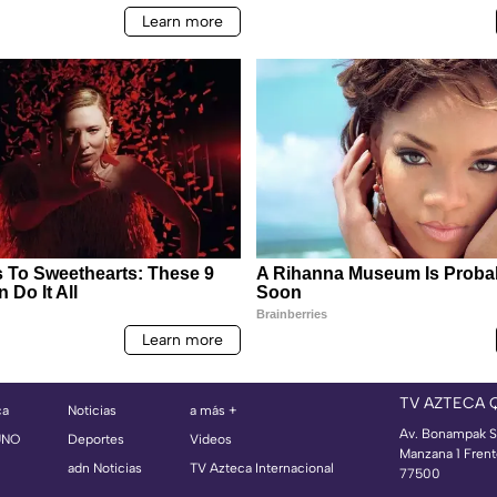
TV AZTECA 
ca
Noticias
a más +
Av. Bonampak S
UNO
Deportes
Videos
Manzana 1 Frent
adn Noticias
TV Azteca Internacional
77500