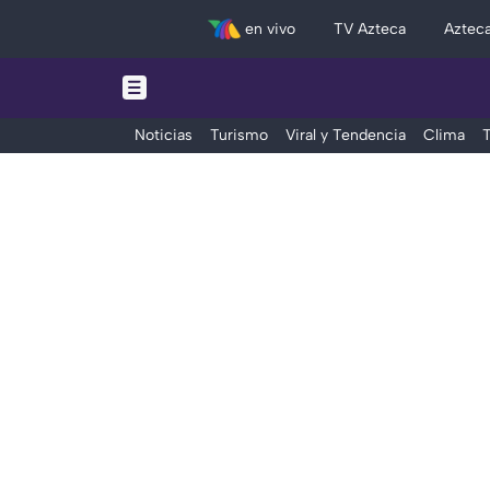
en vivo
TV Azteca
Aztec
Noticias
Turismo
Viral y Tendencia
Clima
T