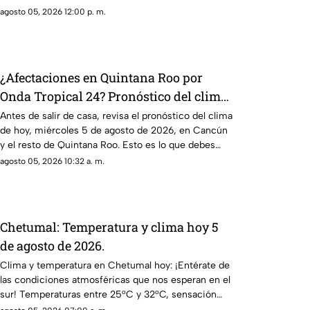
agosto 05, 2026 12:00 p. m.
¿Afectaciones en Quintana Roo por
Onda Tropical 24? Pronóstico del clima
HOY, miércoles 5 de agosto de 2026, en
Antes de salir de casa, revisa el pronóstico del clima
de hoy, miércoles 5 de agosto de 2026, en Cancún
Cancún y el resto del estado
y el resto de Quintana Roo. Esto es lo que debes
saber.
agosto 05, 2026 10:32 a. m.
Chetumal: Temperatura y clima hoy 5
de agosto de 2026.
Clima y temperatura en Chetumal hoy: ¡Entérate de
las condiciones atmosféricas que nos esperan en el
sur! Temperaturas entre 25°C y 32°C, sensación
térmica de 37°C y probabilidad de lluvias. ¡No te lo