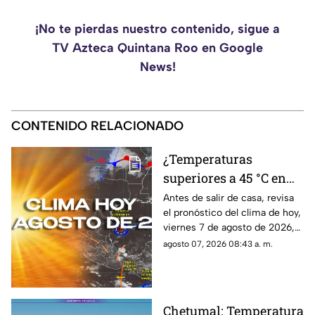
¡No te pierdas nuestro contenido, sigue a
TV Azteca Quintana Roo en Google
News!
CONTENIDO RELACIONADO
¿Temperaturas
superiores a 45 °C en
Quintana Roo?
Antes de salir de casa, revisa
el pronóstico del clima de hoy,
Pronóstico del clima
viernes 7 de agosto de 2026,
HOY, viernes 7 de
en Cancún y el resto de
agosto 07, 2026 08:43 a. m.
agosto de 2026, en
Quintana Roo. Esto es lo que
Cancún y el resto del
debes saber.
estado
Chetumal: Temperatura