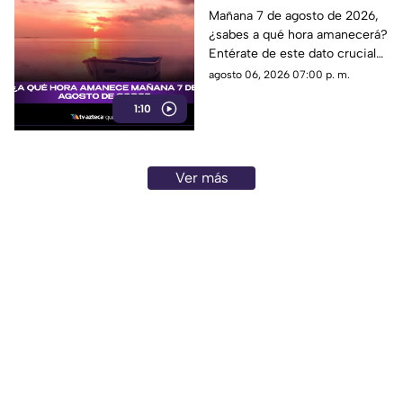
2026?
Mañana 7 de agosto de 2026,
¿sabes a qué hora amanecerá?
Entérate de este dato crucial
en nuestra noticia. ¡No te lo
agosto 06, 2026 07:00 p. m.
pierdas!
1:10
Ver más