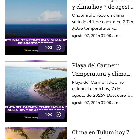
y clima hoy 7 de agosto
de 2026.
Chetumal ofrece un clima
variado el 7 de agosto de 2026.
¿Qué temperaturas y
condiciones meteorológicas te
agosto 07, 2026 07:00 a. m.
esperan hoy en la ciudad?
1:02
¡Entérate aquí!
Playa del Carmen:
Temperatura y clima
hoy 7 de agosto de
Playa del Carmen: ¿Cómo
estará el clima hoy, 7 de
2026.
agosto de 2026? Descubre la
temperatura actual y las
agosto 07, 2026 07:00 a. m.
condiciones atmosféricas en
1:06
este destino turístico.
Clima en Tulum hoy 7