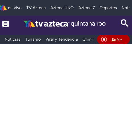
en vivo
TV Azteca
Azteca UNO
Azteca 7
Deportes
Notic
Noticias
Turismo
Viral y Tendencia
Clima
Tráfico
Deporte
En Vivo