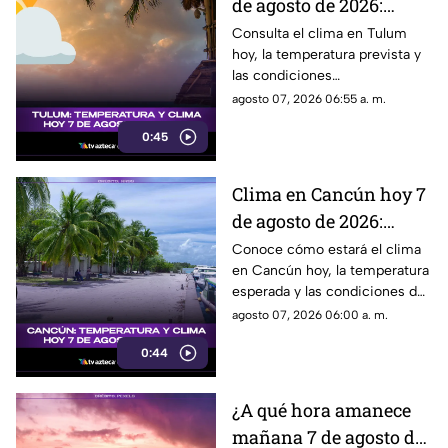
de agosto de 2026:
temperatura, lluvias y
Consulta el clima en Tulum
hoy, la temperatura prevista y
pronóstico del tiempo
las condiciones
meteorológicas para este 7 de
agosto 07, 2026 06:55 a. m.
agosto de 2026.
0:45
Clima en Cancún hoy 7
de agosto de 2026:
temperatura, lluvias y
Conoce cómo estará el clima
en Cancún hoy, la temperatura
pronóstico del día
esperada y las condiciones del
tiempo para este 7 de agosto
agosto 07, 2026 06:00 a. m.
de 2026.
0:44
¿A qué hora amanece
mañana 7 de agosto de