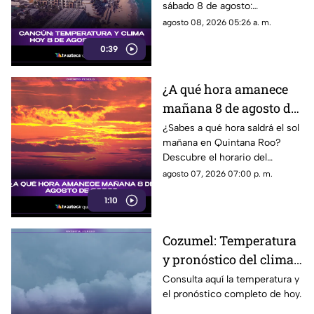
sábado 8 de agosto:
temperatura, lluvias y
agosto 08, 2026 05:26 a. m.
condiciones del tiempo.
0:39
¿A qué hora amanece
mañana 8 de agosto de
2026?
¿Sabes a qué hora saldrá el sol
mañana en Quintana Roo?
Descubre el horario del
amanecer el 8 de agosto de
agosto 07, 2026 07:00 p. m.
2026. ¡No te lo pierdas!
1:10
Cozumel: Temperatura
y pronóstico del clima
para hoy, 7 de agosto de
Consulta aquí la temperatura y
el pronóstico completo de hoy.
2026