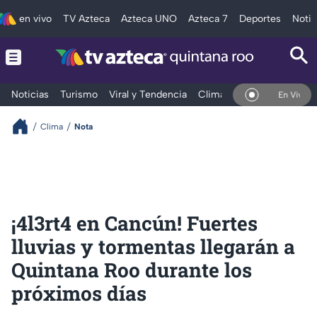
en vivo
TV Azteca
Azteca UNO
Azteca 7
Deportes
Notic
Noticias
Turismo
Viral y Tendencia
Clima
Tráfico
Deporte
En Vivo
Clima
Nota
¡4l3rt4 en Cancún! Fuertes
lluvias y tormentas llegarán a
Quintana Roo durante los
próximos días