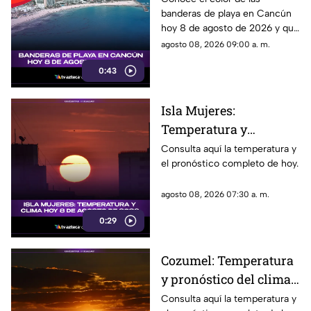
banderas de playa en Cancún
ondea y qué significa?
hoy 8 de agosto de 2026 y qué
significa para los visitantes.
agosto 08, 2026 09:00 a. m.
0:43
Isla Mujeres:
Temperatura y
pronóstico del clima
Consulta aquí la temperatura y
el pronóstico completo de hoy.
para hoy, 8 de agosto de
2026
agosto 08, 2026 07:30 a. m.
0:29
Cozumel: Temperatura
y pronóstico del clima
para hoy, 8 de agosto de
Consulta aquí la temperatura y