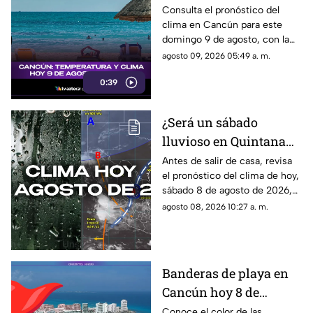
qué temperatura se
Consulta el pronóstico del
clima en Cancún para este
espera este domingo?
domingo 9 de agosto, con la
temperatura y las condiciones
agosto 09, 2026 05:49 a. m.
del tiempo.
0:39
¿Será un sábado
lluvioso en Quintana
Roo? Pronóstico del
Antes de salir de casa, revisa
el pronóstico del clima de hoy,
clima HOY, sábado 8 de
sábado 8 de agosto de 2026,
agosto de 2026, en
en Cancún y el resto de
agosto 08, 2026 10:27 a. m.
Cancún y el resto del
Quintana Roo. Esto es lo que
estado
debes saber.
Banderas de playa en
Cancún hoy 8 de
agosto: ¿qué color
Conoce el color de las