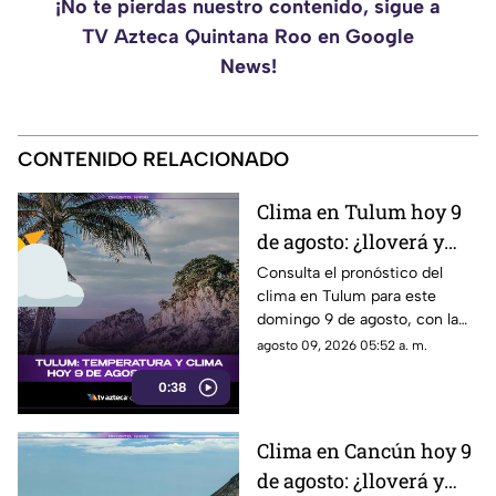
¡No te pierdas nuestro contenido, sigue a
TV Azteca Quintana Roo en Google
News!
CONTENIDO RELACIONADO
Clima en Tulum hoy 9
de agosto: ¿lloverá y
qué temperatura se
Consulta el pronóstico del
clima en Tulum para este
espera este domingo?
domingo 9 de agosto, con la
temperatura y las condiciones
agosto 09, 2026 05:52 a. m.
meteorológicas.
0:38
Clima en Cancún hoy 9
de agosto: ¿lloverá y