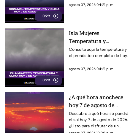
agosto 07, 2026 04:21 p. m.
0:29
Isla Mujeres:
Temperatura y
pronóstico del clima
Consulta aquí la temperatura y
el pronóstico completo de hoy.
para hoy, 7 de agosto de
2026
agosto 07, 2026 04:21 p. m.
0:29
¿A qué hora anochece
hoy 7 de agosto de
2026?
Descubre a qué hora se pondrá
el sol hoy 7 de agosto de 2026.
¿Listo para disfrutar de un
hermoso atardecer? ¡Entérate