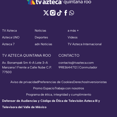
TV Azteca
Noticias
a más +
Azteca UNO
Deportes
Videos
Azteca 7
adn Noticias
TV Azteca Internacional
TV AZTECA QUINTANA ROO
CONTACTO
Av. Bonampak Sm 4-A Lote 3-A
contacto@tvazteca.com
Manzana 1 Frente a Calle Nube C.P.
9983644712 | Conmutador
77500
Aviso de privacidad
Preferencias de Cookies
Derechos
Inversionistas
Promo Espacio
Trabaja con nosotros
Programa de ética, integridad y cumplimiento
Defensor de Audiencias y Código de Ética de Televisión Azteca III y
Televisora del Valle de México