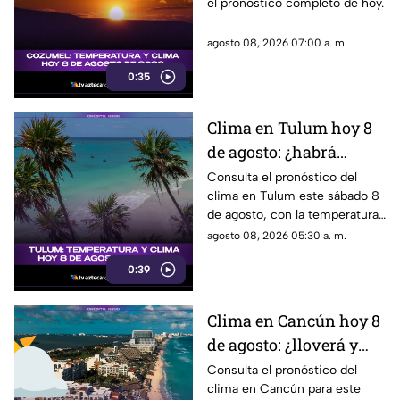
el pronóstico completo de hoy.
2026
agosto 08, 2026 07:00 a. m.
0:35
Clima en Tulum hoy 8
de agosto: ¿habrá
lluvias y qué
Consulta el pronóstico del
clima en Tulum este sábado 8
temperatura se espera?
de agosto, con la temperatura
y las condiciones del tiempo.
agosto 08, 2026 05:30 a. m.
0:39
Clima en Cancún hoy 8
de agosto: ¿lloverá y
qué temperatura habrá
Consulta el pronóstico del
clima en Cancún para este
este sábado?