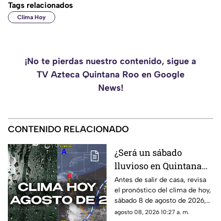
Tags relacionados
Clima Hoy
¡No te pierdas nuestro contenido, sigue a
TV Azteca Quintana Roo en Google
News!
CONTENIDO RELACIONADO
¿Será un sábado
lluvioso en Quintana
Roo? Pronóstico del
Antes de salir de casa, revisa
el pronóstico del clima de hoy,
clima HOY, sábado 8 de
sábado 8 de agosto de 2026,
agosto de 2026, en
en Cancún y el resto de
agosto 08, 2026 10:27 a. m.
Cancún y el resto del