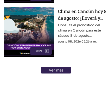
Clima en Cancún hoy 8
de agosto: ¿lloverá y
qué temperatura habrá
Consulta el pronóstico del
clima en Cancún para este
este sábado?
sábado 8 de agosto:
temperatura, lluvias y
agosto 08, 2026 05:26 a. m.
condiciones del tiempo.
0:39
Ver más