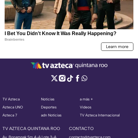
TV Azteca
Noticias
a más +
Azteca UNO
Deportes
Videos
Azteca 7
adn Noticias
TV Azteca Internacional
TV AZTECA QUINTANA ROO
CONTACTO
Av. Bonampak Sm 4-A Lote 3-A
contacto@tvazteca.com