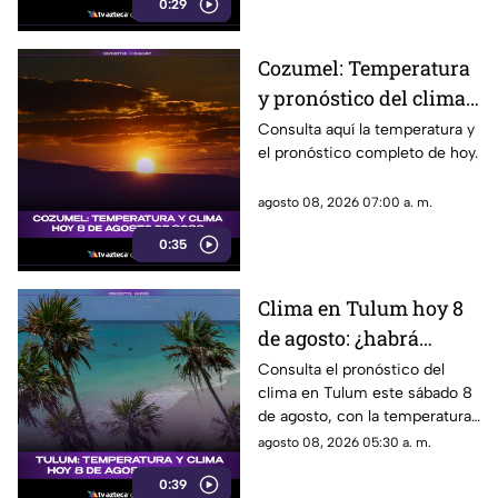
0:29
Cozumel: Temperatura
y pronóstico del clima
para hoy, 8 de agosto de
Consulta aquí la temperatura y
el pronóstico completo de hoy.
2026
agosto 08, 2026 07:00 a. m.
0:35
Clima en Tulum hoy 8
de agosto: ¿habrá
lluvias y qué
Consulta el pronóstico del
clima en Tulum este sábado 8
temperatura se espera?
de agosto, con la temperatura
y las condiciones del tiempo.
agosto 08, 2026 05:30 a. m.
0:39