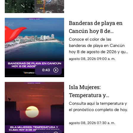
Quintana Roo. Esto es lo que
estado
debes saber.
Banderas de playa en
Cancún hoy 8 de
agosto: ¿qué color
Conoce el color de las
banderas de playa en Cancún
ondea y qué significa?
hoy 8 de agosto de 2026 y qué
significa para los visitantes.
agosto 08, 2026 09:00 a. m.
0:43
Isla Mujeres:
Temperatura y
pronóstico del clima
Consulta aquí la temperatura y
el pronóstico completo de hoy.
para hoy, 8 de agosto de
2026
agosto 08, 2026 07:30 a. m.