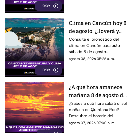
0:39
Clima en Cancún hoy 8
de agosto: ¿lloverá y
qué temperatura habrá
Consulta el pronóstico del
clima en Cancún para este
este sábado?
sábado 8 de agosto:
temperatura, lluvias y
agosto 08, 2026 05:26 a. m.
condiciones del tiempo.
0:39
¿A qué hora amanece
mañana 8 de agosto de
2026?
¿Sabes a qué hora saldrá el sol
mañana en Quintana Roo?
Descubre el horario del
amanecer el 8 de agosto de
agosto 07, 2026 07:00 p. m.
2026. ¡No te lo pierdas!