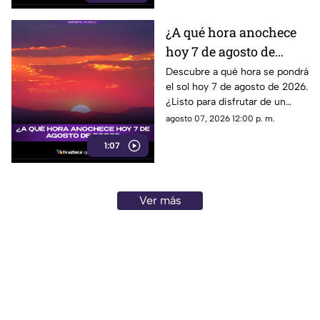
¿A qué hora anochece
hoy 7 de agosto de
2026?
Descubre a qué hora se pondrá
el sol hoy 7 de agosto de 2026.
¿Listo para disfrutar de un
hermoso atardecer? ¡Entérate
agosto 07, 2026 12:00 p. m.
en esta nota!
1:07
Ver más