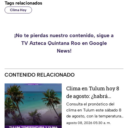
Tags relacionados
Clima Hoy
¡No te pierdas nuestro contenido, sigue a
TV Azteca Quintana Roo en Google
News!
CONTENIDO RELACIONADO
Clima en Tulum hoy 8
de agosto: ¿habrá
lluvias y qué
Consulta el pronóstico del
clima en Tulum este sábado 8
temperatura se espera?
de agosto, con la temperatura
y las condiciones del tiempo.
agosto 08, 2026 05:30 a. m.