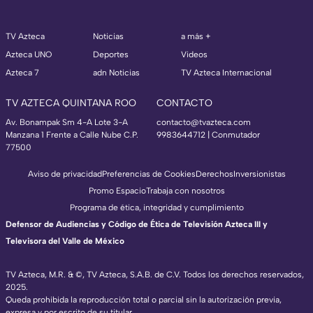
TV Azteca
Noticias
a más +
Azteca UNO
Deportes
Videos
Azteca 7
adn Noticias
TV Azteca Internacional
TV AZTECA QUINTANA ROO
CONTACTO
Av. Bonampak Sm 4-A Lote 3-A
contacto@tvazteca.com
Manzana 1 Frente a Calle Nube C.P.
9983644712 | Conmutador
77500
Aviso de privacidad
Preferencias de Cookies
Derechos
Inversionistas
Promo Espacio
Trabaja con nosotros
Programa de ética, integridad y cumplimiento
Defensor de Audiencias y Código de Ética de Televisión Azteca III y
Televisora del Valle de México
TV Azteca, M.R. & ©, TV Azteca, S.A.B. de C.V. Todos los derechos reservados,
2025.
Queda prohibida la reproducción total o parcial sin la autorización previa,
expresa y por escrito de su titular.