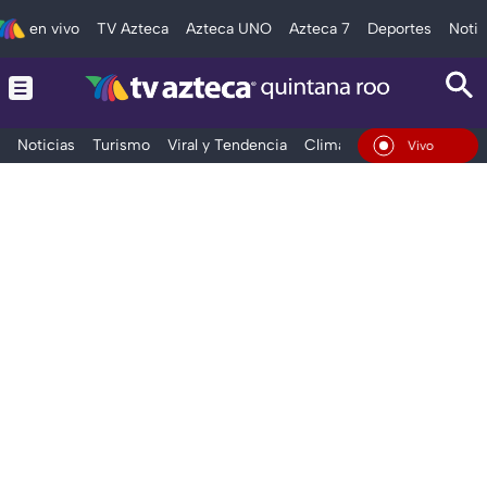
en vivo
TV Azteca
Azteca UNO
Azteca 7
Deportes
Notic
Noticias
Turismo
Viral y Tendencia
Clima
Tráfico
Deporte
En Vivo