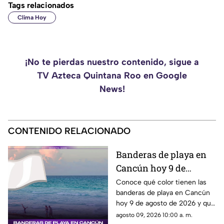
Tags relacionados
Clima Hoy
¡No te pierdas nuestro contenido, sigue a
TV Azteca Quintana Roo en Google
News!
CONTENIDO RELACIONADO
Banderas de playa en
Cancún hoy 9 de
agosto: conoce el color
Conoce qué color tienen las
banderas de playa en Cancún
y su significado
hoy 9 de agosto de 2026 y qué
significa para los visitantes.
agosto 09, 2026 10:00 a. m.