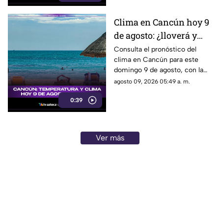
Clima en Cancún hoy 9
de agosto: ¿lloverá y
qué temperatura se
Consulta el pronóstico del
clima en Cancún para este
espera este domingo?
domingo 9 de agosto, con la
temperatura y las condiciones
agosto 09, 2026 05:49 a. m.
del tiempo.
0:39
Ver más