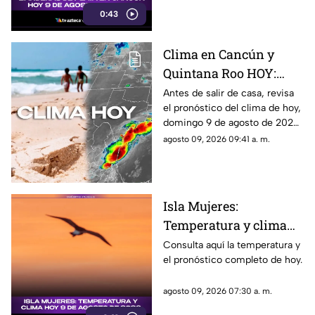
0:43
Clima en Cancún y
Quintana Roo HOY:
Canales de baja presión
Antes de salir de casa, revisa
el pronóstico del clima de hoy,
provocarán lluvias en
domingo 9 de agosto de 2026,
el estado; viigilan dos
en Cancún y el resto de
agosto 09, 2026 09:41 a. m.
zonas con potencial
Quintana Roo. Esto es lo que
ciclónico
debes saber.
Isla Mujeres:
Temperatura y clima
HOY 9 de agosto de
Consulta aquí la temperatura y
el pronóstico completo de hoy.
2026
agosto 09, 2026 07:30 a. m.