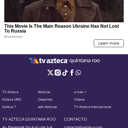
TV Azteca
Noticias
a más +
Azteca UNO
Deportes
Videos
Azteca 7
adn Noticias
TV Azteca Internacional
TV AZTECA QUINTANA ROO
CONTACTO
Av. Bonampak Sm 4-A Lote 3-A
contacto@tvazteca.com