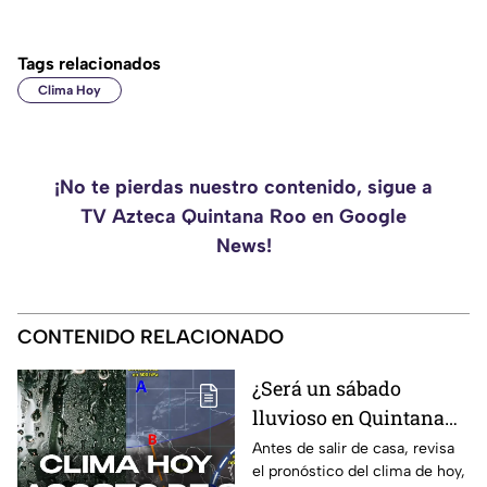
Tags relacionados
Clima Hoy
¡No te pierdas nuestro contenido, sigue a
TV Azteca Quintana Roo en Google
News!
CONTENIDO RELACIONADO
¿Será un sábado
lluvioso en Quintana
Roo? Pronóstico del
Antes de salir de casa, revisa
el pronóstico del clima de hoy,
clima HOY, sábado 8 de