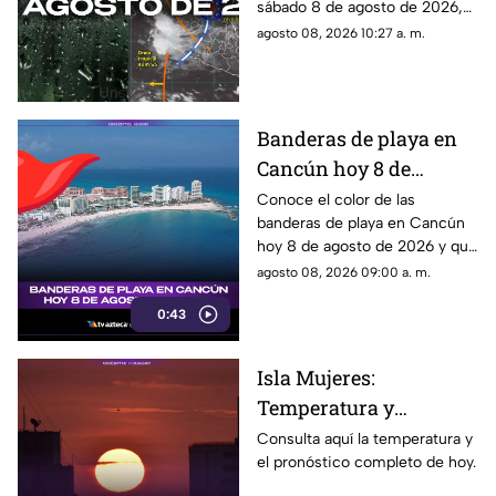
sábado 8 de agosto de 2026,
agosto de 2026, en
en Cancún y el resto de
agosto 08, 2026 10:27 a. m.
Cancún y el resto del
Quintana Roo. Esto es lo que
estado
debes saber.
Banderas de playa en
Cancún hoy 8 de
agosto: ¿qué color
Conoce el color de las
banderas de playa en Cancún
ondea y qué significa?
hoy 8 de agosto de 2026 y qué
significa para los visitantes.
agosto 08, 2026 09:00 a. m.
0:43
Isla Mujeres:
Temperatura y
pronóstico del clima
Consulta aquí la temperatura y
el pronóstico completo de hoy.
para hoy, 8 de agosto de