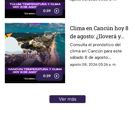
0:39
Clima en Cancún hoy 8
de agosto: ¿lloverá y
qué temperatura habrá
Consulta el pronóstico del
clima en Cancún para este
este sábado?
sábado 8 de agosto:
temperatura, lluvias y
agosto 08, 2026 05:26 a. m.
condiciones del tiempo.
0:39
Ver más