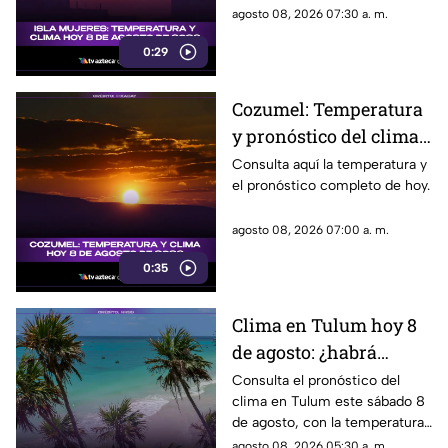
2026
agosto 08, 2026 07:30 a. m.
0:29
Cozumel: Temperatura
y pronóstico del clima
para hoy, 8 de agosto de
Consulta aquí la temperatura y
el pronóstico completo de hoy.
2026
agosto 08, 2026 07:00 a. m.
0:35
Clima en Tulum hoy 8
de agosto: ¿habrá
lluvias y qué
Consulta el pronóstico del
clima en Tulum este sábado 8
temperatura se espera?
de agosto, con la temperatura
y las condiciones del tiempo.
agosto 08, 2026 05:30 a. m.