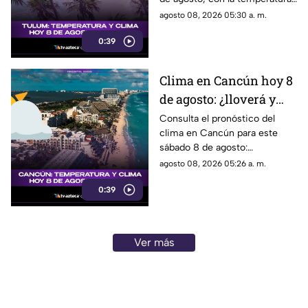
y las condiciones del tiempo.
agosto 08, 2026 05:30 a. m.
0:39
Clima en Cancún hoy 8
de agosto: ¿lloverá y
qué temperatura habrá
Consulta el pronóstico del
clima en Cancún para este
este sábado?
sábado 8 de agosto:
temperatura, lluvias y
agosto 08, 2026 05:26 a. m.
condiciones del tiempo.
0:39
Ver más