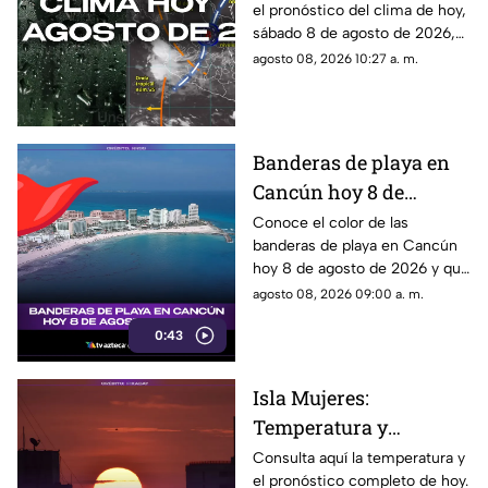
el pronóstico del clima de hoy,
clima HOY, sábado 8 de
sábado 8 de agosto de 2026,
agosto de 2026, en
en Cancún y el resto de
agosto 08, 2026 10:27 a. m.
Cancún y el resto del
Quintana Roo. Esto es lo que
estado
debes saber.
Banderas de playa en
Cancún hoy 8 de
agosto: ¿qué color
Conoce el color de las
banderas de playa en Cancún
ondea y qué significa?
hoy 8 de agosto de 2026 y qué
significa para los visitantes.
agosto 08, 2026 09:00 a. m.
0:43
Isla Mujeres:
Temperatura y
pronóstico del clima
Consulta aquí la temperatura y
el pronóstico completo de hoy.
para hoy, 8 de agosto de