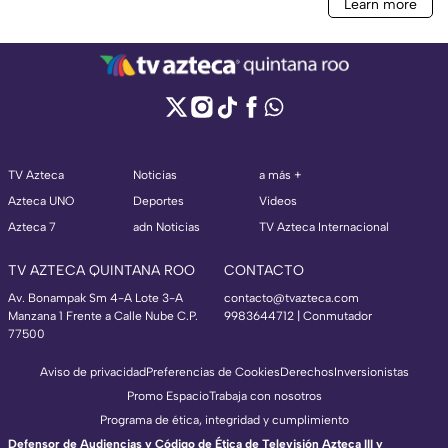
TV Azteca
Noticias
a más +
Azteca UNO
Deportes
Videos
Azteca 7
adn Noticias
TV Azteca Internacional
TV AZTECA QUINTANA ROO
CONTACTO
Av. Bonampak Sm 4-A Lote 3-A
contacto@tvazteca.com
Manzana 1 Frente a Calle Nube C.P.
9983644712 | Conmutador
77500
Aviso de privacidad
Preferencias de Cookies
Derechos
Inversionistas
Promo Espacio
Trabaja con nosotros
Programa de ética, integridad y cumplimiento
Defensor de Audiencias y Código de Ética de Televisión Azteca III y