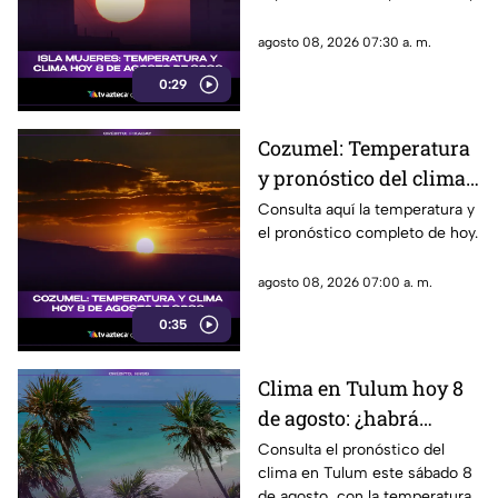
2026
agosto 08, 2026 07:30 a. m.
0:29
Cozumel: Temperatura
y pronóstico del clima
para hoy, 8 de agosto de
Consulta aquí la temperatura y
el pronóstico completo de hoy.
2026
agosto 08, 2026 07:00 a. m.
0:35
Clima en Tulum hoy 8
de agosto: ¿habrá
lluvias y qué
Consulta el pronóstico del
clima en Tulum este sábado 8
temperatura se espera?
de agosto, con la temperatura