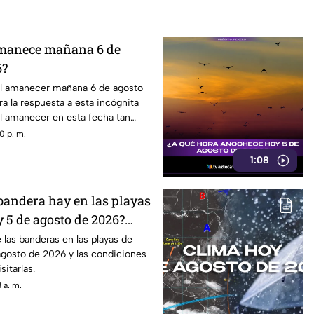
amanece mañana 6 de
6?
el amanecer mañana 6 de agosto
 la respuesta a esta incógnita
el amanecer en esta fecha tan
0 p. m.
1:08
 bandera hay en las playas
 5 de agosto de 2026?
porte
 las banderas en las playas de
gosto de 2026 y las condiciones
sitarlas.
 a. m.