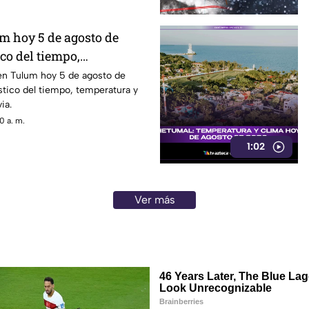
m hoy 5 de agosto de
co del tiempo,
posibilidad de lluvia
 en Tulum hoy 5 de agosto de
tico del tiempo, temperatura y
ia.
0 a. m.
1:02
Ver más