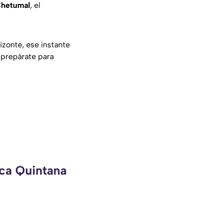
hetumal
, el
izonte, ese instante
 prepárate para
eca Quintana