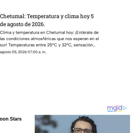
Chetumal: Temperatura y clima hoy 5
de agosto de 2026.
Clima y temperatura en Chetumal hoy: ¡Entérate de
las condiciones atmosféricas que nos esperan en el
sur! Temperaturas entre 25°C y 32°C, sensación
térmica de 37°C y probabilidad de lluvias. ¡No te lo
agosto 05, 2026 07:00 a. m.
pierdas!