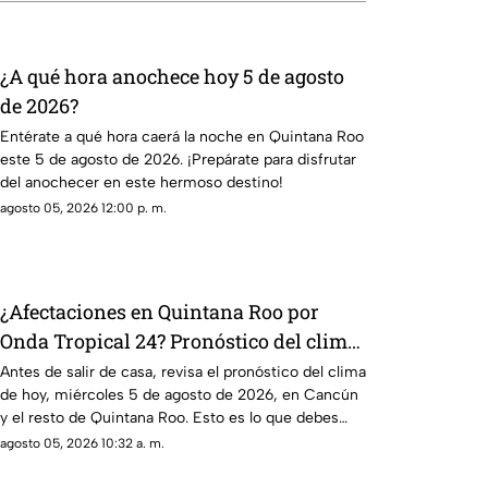
¿A qué hora anochece hoy 5 de agosto
de 2026?
Entérate a qué hora caerá la noche en Quintana Roo
este 5 de agosto de 2026. ¡Prepárate para disfrutar
del anochecer en este hermoso destino!
agosto 05, 2026 12:00 p. m.
¿Afectaciones en Quintana Roo por
Onda Tropical 24? Pronóstico del clima
HOY, miércoles 5 de agosto de 2026, en
Antes de salir de casa, revisa el pronóstico del clima
de hoy, miércoles 5 de agosto de 2026, en Cancún
Cancún y el resto del estado
y el resto de Quintana Roo. Esto es lo que debes
saber.
agosto 05, 2026 10:32 a. m.