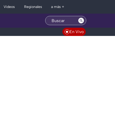
Regionales
Videos
a más +
En Vivo