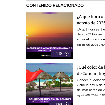
CONTENIDO RELACIONADO
¿A qué hora 
agosto de 202
¿A qué hora será 
de 2026? Encuentra
sobre el horario d
especial.
agosto 05, 2026 07:0
1:10
¿Qué color de
de Cancún hoy
Consulta el re
Conoce el color de
Cancún hoy 5 de a
del mar antes de vi
agosto 05, 2026 10:53
0:48