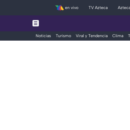
en vivo
TV Azteca
Aztec
Noticias
Turismo
Viral y Tendencia
Clima
T