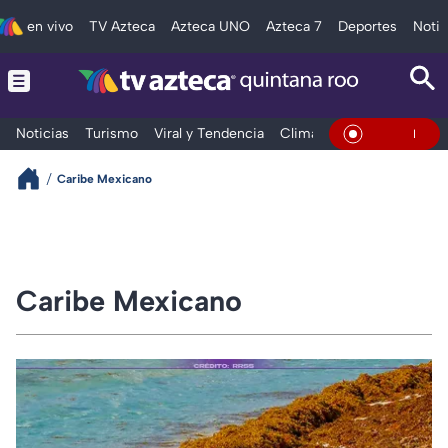
en vivo
TV Azteca
Azteca UNO
Azteca 7
Deportes
Notic
Noticias
Turismo
Viral y Tendencia
Clima
Tráfico
Deporte
En Vivo
Caribe Mexicano
Caribe Mexicano