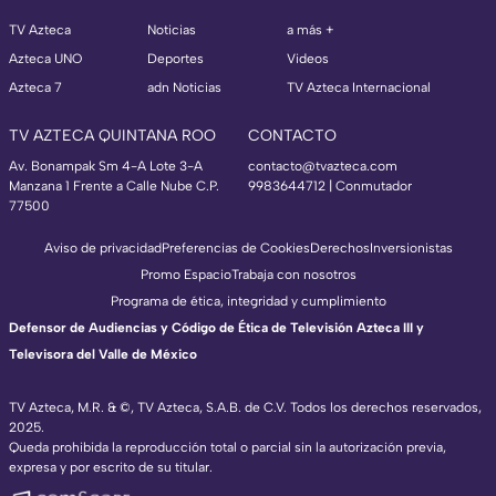
TV Azteca
Noticias
a más +
Azteca UNO
Deportes
Videos
Azteca 7
adn Noticias
TV Azteca Internacional
TV AZTECA QUINTANA ROO
CONTACTO
Av. Bonampak Sm 4-A Lote 3-A
contacto@tvazteca.com
Manzana 1 Frente a Calle Nube C.P.
9983644712 | Conmutador
77500
Aviso de privacidad
Preferencias de Cookies
Derechos
Inversionistas
Promo Espacio
Trabaja con nosotros
Programa de ética, integridad y cumplimiento
Defensor de Audiencias y Código de Ética de Televisión Azteca III y
Televisora del Valle de México
TV Azteca, M.R. & ©, TV Azteca, S.A.B. de C.V. Todos los derechos reservados,
2025.
Queda prohibida la reproducción total o parcial sin la autorización previa,
expresa y por escrito de su titular.