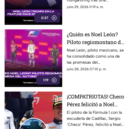
Hungaroring tras una
al campeonato
impecable estrategia de pits y
julio 29, 2026 11:19 a. m.
suma un triunfo clave.
0:37
¿Quién es Noel León?
Piloto regiomontano de
21 años y promesa del
Noel León, piloto mexicano, se
ha consolidado como una de
automovilismo
las promesas del
mexicano con Campos
automovilismo nacional al
julio 28, 2026 07:10 p. m.
Racing
competir en la Fórmula 2. Aquí
1:19
los detalles.
¡COMPATRIOTAS! Checo
Pérez felicitó a Noel
León por su victoria en
El piloto de la Fórmula 1 con la
escudería de Cadillac, Sergio
el GP de Hungría; esto
‘Checo’ Pérez, felicitó a Noel
fue lo que dijo el de