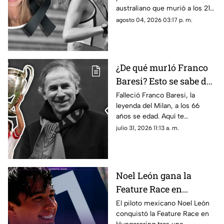
promesa del atletismo
australiano que murió a los 21
a los 21 años
años. Conoce su trayectoria,
agosto 04, 2026 03:17 p. m.
logros y lo que se sabe de su
fallecimiento.
¿De qué mur1ó Franco
Baresi? Esto se sabe del
fallecimiento de la
Falleció Franco Baresi, la
leyenda del Milan, a los 66
leyenda del Milan a los
años se edad. Aquí te
66 años de edad
compartimos todos los
julio 31, 2026 11:13 a. m.
detalles sobre su fallecimiento
y su trayectoria.
Noel León gana la
Feature Race en
Hungaroring y logra un
El piloto mexicano Noel León
conquistó la Feature Race en
triunfo histórico rumbo