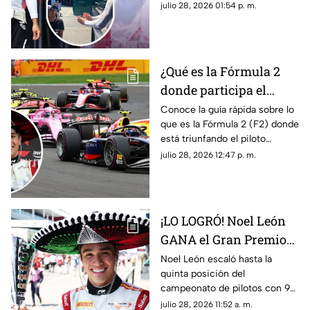
León luego de su triunfo en el
julio 28, 2026 01:54 p. m.
Cadillac
Gran Premio de Hungría de la
F2. Te contamos lo que le dijo.
¿Qué es la Fórmula 2
donde participa el
mexicano Noel León?
Conoce la guía rápida sobre lo
que es la Fórmula 2 (F2) donde
Lo que debes saber
está triunfando el piloto
mexicano de 21 años, Noel
julio 28, 2026 12:47 p. m.
León. Te contamos cómo
funciona y cuáles son sus
diferencias con la F1.
¡LO LOGRÓ! Noel León
GANA el Gran Premio
de Hungría en la F2
Noel León escaló hasta la
quinta posición del
campeonato de pilotos con 94
unidades, impulsando también
julio 28, 2026 11:52 a. m.