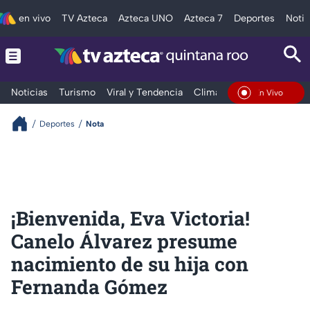
en vivo
TV Azteca
Azteca UNO
Azteca 7
Deportes
Notic
Noticias
Turismo
Viral y Tendencia
Clima
Tráfico
Deporte
En Vivo
Deportes
Nota
¡Bienvenida, Eva Victoria!
Canelo Álvarez presume
nacimiento de su hija con
Fernanda Gómez