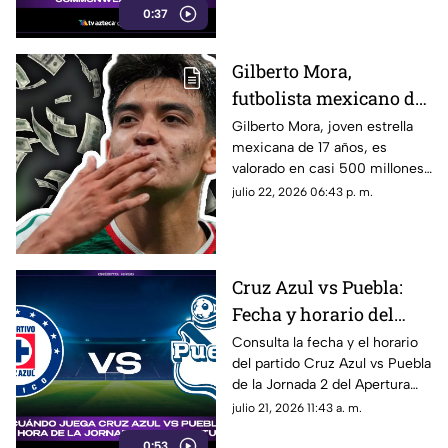
0:37
los eventos deportivos más
importantes del mundo.
Gilberto Mora,
futbolista mexicano de
17 años de edad, es
Gilberto Mora, joven estrella
mexicana de 17 años, es
valorado en casi 500
valorado en casi 500 millones
millones tras la Copa
tras la Copa Mundial de la FIFA
julio 22, 2026 06:43 p. m.
Mundial de la FIFA
2026 ™. Aquí los detalles del
2026 ™
futbolista.
Cruz Azul vs Puebla:
Fecha y horario del
partido de la Jornada 2
Consulta la fecha y el horario
del partido Cruz Azul vs Puebla
del Apertura 2026 de la
de la Jornada 2 del Apertura
Liga MX
2026 de la Liga MX.
julio 21, 2026 11:43 a. m.
0:53