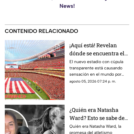
News!
CONTENIDO RELACIONADO
¡Aquí está! Revelan
dónde se encuentra el
estadio con cúpula
El nuevo estadio con cúpula
transparente está causando
transparente
sensación en el mundo por
cómo luce y aquí te contamos
agosto 05, 2026 07:24 p. m.
los detalles de su ubicación.
¿Quién era Natasha
Ward? Esto se sabe de
la mu3rt3 de la joven
Quién era Natasha Ward, la
promesa del atletismo