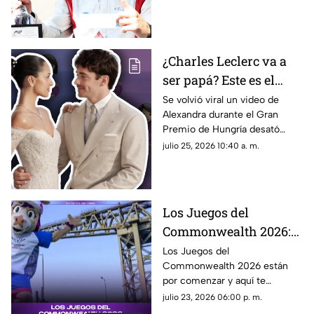
a Campos Racing en la cima
del mundial por equipos
¿Charles Leclerc va a
ser papá? Este es el
VIDEO que desató
Se volvió viral un video de
Alexandra durante el Gran
rumores sobre el
Premio de Hungría desató
embarazo de
rumores sobre un embarazo.
julio 25, 2026 10:40 a. m.
Alexandra; así fue
¿El piloto de la F1, Charles
captada durante el
Leclerc, será papá?
Gran Premio de
Hungría
Los Juegos del
Commonwealth 2026:
qué son, fechas y de qué
Los Juegos del
Commonwealth 2026 están
se trata
por comenzar y aquí te
contamos qué son, cuándo se
julio 23, 2026 06:00 p. m.
celebran y por qué son uno de