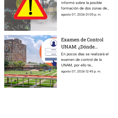
informó sobre la posible
semana? Vigilan zonas
formación de dos zonas de
de baja presión con
baja presión con potencial de
agosto 07, 2026 01:05 p. m.
potencial de desarrollo
convertirse en el huracán
ciclónico
‘Hernan’.
Examen de Control
UNAM: ¿Dónde
consultar el día,
En pocos días se realizará el
examen de control de la
horario y lugar?
UNAM, por ello te
compartimos lo que debes
agosto 07, 2026 12:45 p. m.
saber sobre el día, horario y
lugar para realizar la prueba.