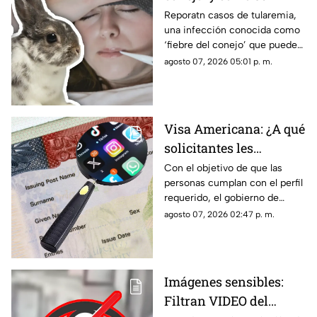
contagia? Reportan
Reporatn casos de tularemia,
una infección conocida como
casos de tularemia y
‘fiebre del conejo’ que puede
genera alerta en la
resultar muy grave. Te
agosto 07, 2026 05:01 p. m.
población
explicamos qué es y cómo se
contagia.
Visa Americana: ¿A qué
solicitantes les
revisarán las redes
Con el objetivo de que las
personas cumplan con el perfil
sociales para su
requerido, el gobierno de
proceso?
Estados Unidos implementará
agosto 07, 2026 02:47 p. m.
más filtros en el proceso de
solicitud de una visa
americana y uno de ellos es
que revisarán las redes
Imágenes sensibles:
sociales de algunas personas
Filtran VIDEO del
solicitantes. En TV Azteca
Quintana Roo te compartimos