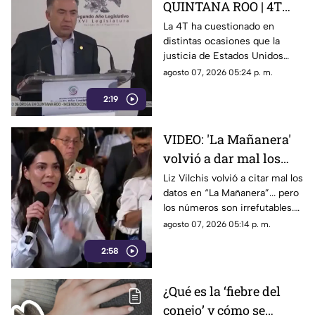
QUINTANA ROO | 4T
sigue cuestionando los
La 4T ha cuestionado en
distintas ocasiones que la
señalamientos de
justicia de Estados Unidos
E.E.U.U contra
proceda contra presuntos
agosto 07, 2026 05:24 p. m.
narc0polít1c0s como
narcopolíticos con base en
Rocha Moya
2:19
testimonios de testigos
protegidos, un mecanismo
que mantiene bajo la mira a
VIDEO: 'La Mañanera'
Rocha Moya, Enrique Inzunza y
volvió a dar mal los
otros funcionarios morenistas.
datos: TV Azteca es el
Liz Vilchis volvió a citar mal los
datos en “La Mañanera”... pero
medio tradicional con
los números son irrefutables.
mayor alcance y
El estudio internacional de
agosto 07, 2026 05:14 p. m.
credibilidad de México
Reuters lo confirma: TV Azteca
2:58
es el medio tradicional con
mayor alcance y credibilidad
de México. Contra la
¿Qué es la ‘fiebre del
evidencia, nadie puede.
conejo’ y cómo se