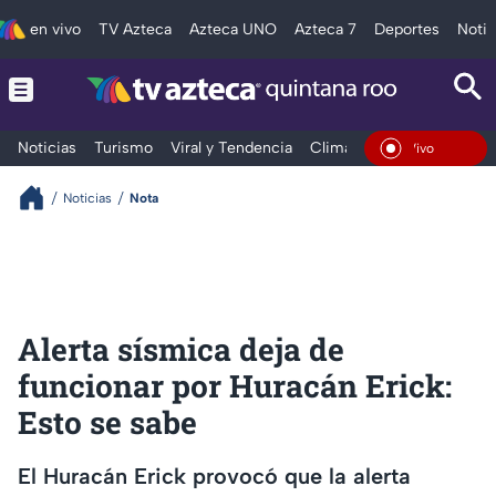
en vivo
TV Azteca
Azteca UNO
Azteca 7
Deportes
Notic
Noticias
Turismo
Viral y Tendencia
Clima
Tráfico
Deporte
En Vivo
Noticias
Nota
Alerta sísmica deja de
funcionar por Huracán Erick:
Esto se sabe
El Huracán Erick provocó que la alerta