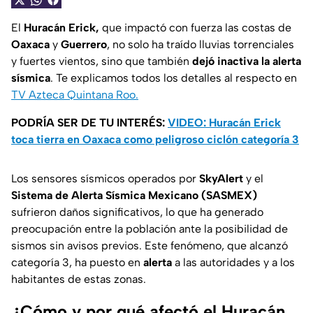
El
Huracán Erick,
que impactó con fuerza las costas de
Oaxaca
y
Guerrero
, no solo ha traído lluvias torrenciales
y fuertes vientos, sino que también
dejó inactiva la alerta
sísmica
. Te explicamos todos los detalles al respecto en
TV Azteca Quintana Roo.
PODRÍA SER DE TU INTERÉS:
VIDEO: Huracán Erick
toca tierra en Oaxaca como peligroso ciclón categoría 3
Los sensores sísmicos operados por
SkyAlert
y el
Sistema de Alerta Sísmica Mexicano (SASMEX)
sufrieron daños significativos, lo que ha generado
preocupación entre la población ante la posibilidad de
sismos sin avisos previos. Este fenómeno, que alcanzó
categoría 3, ha puesto en
alerta
a las autoridades y a los
habitantes de estas zonas.
¿Cómo y por qué afectó el Huracán