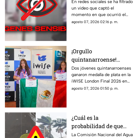
t1r0t30 de en escuela
En redes sociales se ha filtrado
los detalles.
un video que captó el
que dejó a 7 mu3rt0s y
momento en que ocurrió el
más de 30 h3r1d0s; así
tiroteo que dejó a 7 muertos y
agosto 07, 2026 02:16 p. m.
ocurrió la m4s4cr3
más de treinta heridos en una
escuela.
¡Orgullo
quintanarroense!
Jóvenes GANAN la
Dos jóvenes quintanarroenses
ganaron medalla de plata en la
plata en la competencia
iWISE London Final 2026 en
iWISE London Final
donde participaron más de
agosto 07, 2026 01:50 p. m.
2026
200 estudiantes de 40 países.
Te contamos los detalles.
¿Cuál es la
probabilidad de que
'Hernan' se forme esta
La Comisión Nacional del Agua