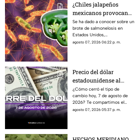
¿Chiles jalapeños
mexicanos provocan
brote de salmonela en
Se ha dado a conocer sobre un
brote de salmonelosis en
Estados Unidos? Esto
Estados Unidos,
debes saber
presuntamente por chiles
agosto 07, 2026 06:22 p. m.
jalapeños mexicanos,
autoridades ya realizan
investigación.
Precio del dólar
estadounidense al
CIERRE de HOY, viernes
¿Cómo cerró el tipo de
cambio hoy, 7 de agosto de
7 de agosto de 2026, en
2026? Te compartimos el
Cancún
precio del dólar al cierre de
agosto 07, 2026 05:37 p. m.
hoy en Cancún, así como el
resto de las divisas.
HECHOS MERIDIANO