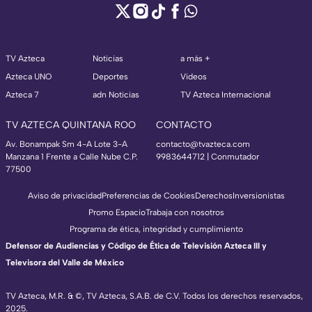
TV Azteca
Noticias
a más +
Azteca UNO
Deportes
Videos
Azteca 7
adn Noticias
TV Azteca Internacional
TV AZTECA QUINTANA ROO
CONTACTO
Av. Bonampak Sm 4-A Lote 3-A
contacto@tvazteca.com
Manzana 1 Frente a Calle Nube C.P.
9983644712 | Conmutador
77500
Aviso de privacidad
Preferencias de Cookies
Derechos
Inversionistas
Promo Espacio
Trabaja con nosotros
Programa de ética, integridad y cumplimiento
Defensor de Audiencias y Código de Ética de Televisión Azteca III y
Televisora del Valle de México
TV Azteca, M.R. & ©, TV Azteca, S.A.B. de C.V. Todos los derechos reservados,
2025.