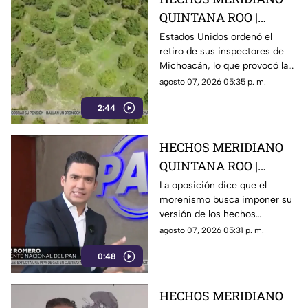
QUINTANA ROO |
E.E.U.U retira a sus
Estados Unidos ordenó el
retiro de sus inspectores de
inspectores en
Michoacán, lo que provocó la
Michoacán y provocá
suspensión de las
agosto 07, 2026 05:35 p. m.
la suspensión de
exportaciones de aguacate y
exportaciones de
2:44
pérdidas millonarias.
aguacate
HECHOS MERIDIANO
QUINTANA ROO |
Oposición señala que el
La oposición dice que el
morenismo busca imponer su
morenismo quiere
versión de los hechos
imponer su versión de
mediante la censura, callar los
agosto 07, 2026 05:31 p. m.
los hechos usando la
señalamientos contra
censura
0:48
presuntos narcopolíticos de la
4T y presentar a la oposición
como la villana.
HECHOS MERIDIANO