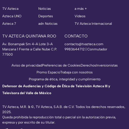
TV Azteca
Noticias
a más +
Azteca UNO
Deportes
Videos
Azteca 7
adn Noticias
TV Azteca Internacional
TV AZTECA QUINTANA ROO
CONTACTO
Av. Bonampak Sm 4-A Lote 3-A
contacto@tvazteca.com
Manzana 1 Frente a Calle Nube C.P.
9983644712 | Conmutador
77500
Aviso de privacidad
Preferencias de Cookies
Derechos
Inversionistas
Promo Espacio
Trabaja con nosotros
Programa de ética, integridad y cumplimiento
Defensor de Audiencias y Código de Ética de Televisión Azteca III y
Televisora del Valle de México
TV Azteca, M.R. & ©, TV Azteca, S.A.B. de C.V. Todos los derechos reservados,
2025.
Queda prohibida la reproducción total o parcial sin la autorización previa,
expresa y por escrito de su titular.