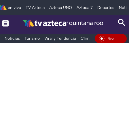
en vivo
TV Azteca
Azteca UNO
Azteca 7
Deportes
Notic
Noticias
Turismo
Viral y Tendencia
Clima
Tráfico
Deporte
En Vivo