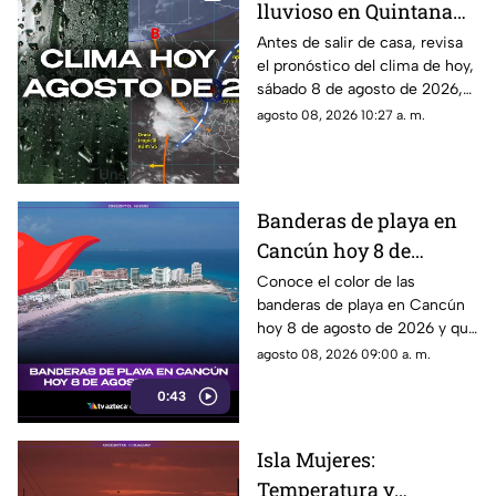
lluvioso en Quintana
Roo? Pronóstico del
Antes de salir de casa, revisa
el pronóstico del clima de hoy,
clima HOY, sábado 8 de
sábado 8 de agosto de 2026,
agosto de 2026, en
en Cancún y el resto de
agosto 08, 2026 10:27 a. m.
Cancún y el resto del
Quintana Roo. Esto es lo que
estado
debes saber.
Banderas de playa en
Cancún hoy 8 de
agosto: ¿qué color
Conoce el color de las
banderas de playa en Cancún
ondea y qué significa?
hoy 8 de agosto de 2026 y qué
significa para los visitantes.
agosto 08, 2026 09:00 a. m.
0:43
Isla Mujeres:
Temperatura y