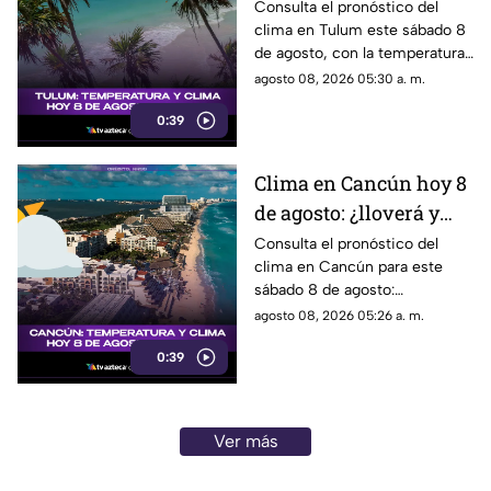
lluvias y qué
Consulta el pronóstico del
clima en Tulum este sábado 8
temperatura se espera?
de agosto, con la temperatura
y las condiciones del tiempo.
agosto 08, 2026 05:30 a. m.
0:39
Clima en Cancún hoy 8
de agosto: ¿lloverá y
qué temperatura habrá
Consulta el pronóstico del
clima en Cancún para este
este sábado?
sábado 8 de agosto:
temperatura, lluvias y
agosto 08, 2026 05:26 a. m.
condiciones del tiempo.
0:39
Ver más